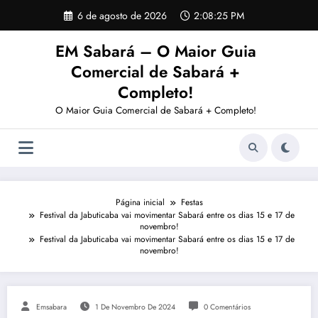
Pular
6 de agosto de 2026
2:08:25 PM
para
o
EM Sabará – O Maior Guia
conteúdo
Comercial de Sabará +
Completo!
O Maior Guia Comercial de Sabará + Completo!
Página inicial
Festas
Festival da Jabuticaba vai movimentar Sabará entre os dias 15 e 17 de
novembro!
Festival da Jabuticaba vai movimentar Sabará entre os dias 15 e 17 de
novembro!
Emsabara
1 De Novembro De 2024
0 Comentários