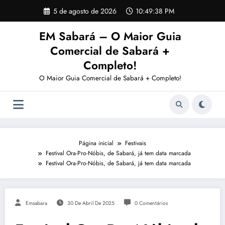
Pular
5 de agosto de 2026
10:49:38 PM
para
o
EM Sabará – O Maior Guia
conteúdo
Comercial de Sabará +
Completo!
O Maior Guia Comercial de Sabará + Completo!
Página inicial
Festivais
Festival Ora-Pro-Nóbis, de Sabará, já tem data marcada
Festival Ora-Pro-Nóbis, de Sabará, já tem data marcada
Emsabara
30 De Abril De 2025
0 Comentários