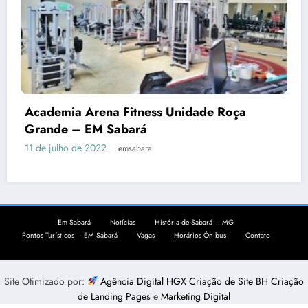
Academia Arena Fitness Unidade Roça
Grande – EM Sabará
11 de julho de 2022
emsabara
Em Sabará
Notícias
História de Sabará – MG
Pontos Turísticos – EM Sabará
Vagas
Horários Ônibus
Contato
Site Otimizado por:
Agência Digital HGX Criação de Site BH
Criação
de Landing Pages
e
Marketing Digital