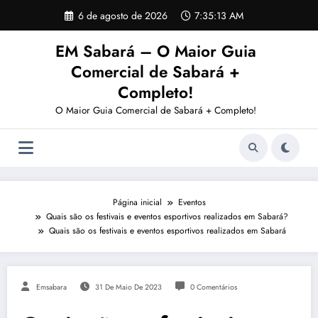
Pular
6 de agosto de 2026
7:35:13 AM
para
o
EM Sabará – O Maior Guia
conteúdo
Comercial de Sabará +
Completo!
O Maior Guia Comercial de Sabará + Completo!
Página inicial
Eventos
Quais são os festivais e eventos esportivos realizados em Sabará?
Quais são os festivais e eventos esportivos realizados em Sabará
Emsabara
31 De Maio De 2023
0 Comentários