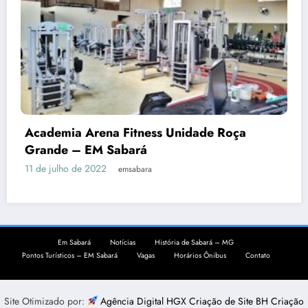
Academia Arena Fitness Unidade Roça
Grande – EM Sabará
11 de julho de 2022
emsabara
Em Sabará
Notícias
História de Sabará – MG
Pontos Turísticos – EM Sabará
Vagas
Horários Ônibus
Contato
Site Otimizado por:
Agência Digital HGX Criação de Site BH
Criação