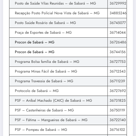
Posto de Saúde Vilas Reunidas – de Sabará – MG
36729992
Recepção Posto Policial Nova Vista de Sabará – MG
34885246
Posto Saúde Rosário de Sabará – MG
36745077
Praça de Esportes de Sabará – MG
36714044
Procon de Sabará – MG
36726486
Procon de Sabará – MG
36744156
Programa Bolsa família de Sabará – MG
36727753
Programa Minas Fácil de Sabará – MG
36712543
Programa Travessia de Sabará – MG
36711239
Protocolo de Sabará – MG
36727692
PSF – Aníbal Machado (CAIC) de Sabará – MG
36731825
PSF – Castanheiras de Sabará – MG
36750119
PSF – Fátima – Mangueiras de Sabará – MG
36722140
PSF – Pompeu de Sabará – MG
36716102