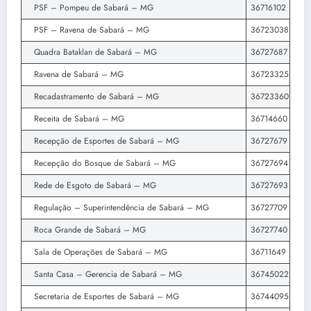
PSF – Pompeu de Sabará – MG
36716102
PSF – Ravena de Sabará – MG
36723038
Quadra Bataklan de Sabará – MG
36727687
Ravena de Sabará – MG
36723325
Recadastramento de Sabará – MG
36723360
Receita de Sabará – MG
36714660
Recepção de Esportes de Sabará – MG
36727679
Recepção do Bosque de Sabará – MG
36727694
Rede de Esgoto de Sabará – MG
36727693
Regulação – Superintendência de Sabará – MG
36727709
Roca Grande de Sabará – MG
36727740
Sala de Operações de Sabará – MG
36711649
Santa Casa – Gerencia de Sabará – MG
36745022
Secretaria de Esportes de Sabará – MG
36744095