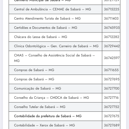
Cemitério Municipal de Sabará – MG
36727729
Central de Ambulância – CEMAE de Sabará – MG
36715225
Centro Atendimento Turista de Sabará – MG
36711403
Certidões e Documentos de Sabará – MG
36745935
Chácara do Lessa de Sabará – MG
36712282
Clinica Odontológica – Gen. Carneiro de Sabará – MG
36729442
CMAS – Conselho de Assistência Social de Sabará –
36742597
MG
Compras de Sabará – MG
36711655
Compras de Sabará – MG
36727695
Comunicação de Sabará – MG
36727700
Conselho da Criança – CMDCA de Sabará – MG
36727716
Conselho Tutelar de Sabará – MG
36727752
Contabilidade da prefeitura de Sabará – MG
36727675
Contabilidade – Xerox de Sabará – MG
36727689