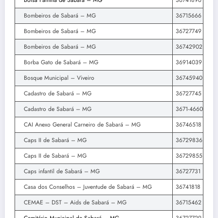
Bolsa Família de Sabará – MG
36741896
Bombeiros de Sabará – MG
36715666
Bombeiros de Sabará – MG
36727749
Bombeiros de Sabará – MG
36742902
Borba Gato de Sabará – MG
36914039
Bosque Municipal – Viveiro
36745940
Cadastro de Sabará – MG
36727745
Cadastro de Sabará – MG
3671-4660
CAI Anexo General Carneiro de Sabará – MG
36746518
Caps II de Sabará – MG
36729836
Caps II de Sabará – MG
36729855
Caps infantil de Sabará – MG
36727731
Casa dos Conselhos – Juventude de Sabará – MG
36741818
CEMAE – DST – Aids de Sabará – MG
36715462