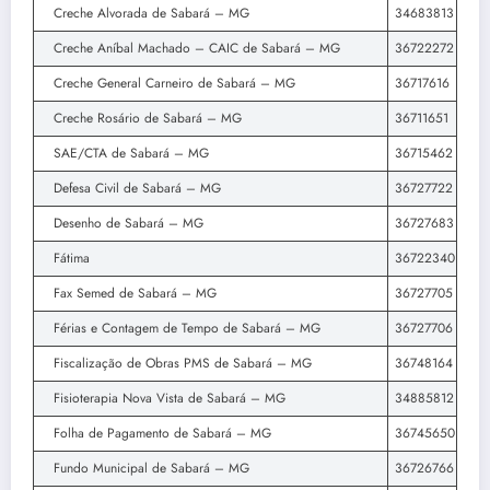
Creche Alvorada de Sabará – MG
34683813
Creche Aníbal Machado – CAIC de Sabará – MG
36722272
Creche General Carneiro de Sabará – MG
36717616
Creche Rosário de Sabará – MG
36711651
SAE/CTA de Sabará – MG
36715462
Defesa Civil de Sabará – MG
36727722
Desenho de Sabará – MG
36727683
Fátima
36722340
Fax Semed de Sabará – MG
36727705
Férias e Contagem de Tempo de Sabará – MG
36727706
Fiscalização de Obras PMS de Sabará – MG
36748164
Fisioterapia Nova Vista de Sabará – MG
34885812
Folha de Pagamento de Sabará – MG
36745650
Fundo Municipal de Sabará – MG
36726766