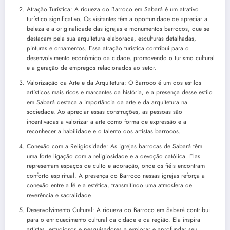
Atração Turística: A riqueza do Barroco em Sabará é um atrativo
turístico significativo. Os visitantes têm a oportunidade de apreciar a
beleza e a originalidade das igrejas e monumentos barrocos, que se
destacam pela sua arquitetura elaborada, esculturas detalhadas,
pinturas e ornamentos. Essa atração turística contribui para o
desenvolvimento econômico da cidade, promovendo o turismo cultural
e a geração de empregos relacionados ao setor.
Valorização da Arte e da Arquitetura: O Barroco é um dos estilos
artísticos mais ricos e marcantes da história, e a presença desse estilo
em Sabará destaca a importância da arte e da arquitetura na
sociedade. Ao apreciar essas construções, as pessoas são
incentivadas a valorizar a arte como forma de expressão e a
reconhecer a habilidade e o talento dos artistas barrocos.
Conexão com a Religiosidade: As igrejas barrocas de Sabará têm
uma forte ligação com a religiosidade e a devoção católica. Elas
representam espaços de culto e adoração, onde os fiéis encontram
conforto espiritual. A presença do Barroco nessas igrejas reforça a
conexão entre a fé e a estética, transmitindo uma atmosfera de
reverência e sacralidade.
Desenvolvimento Cultural: A riqueza do Barroco em Sabará contribui
para o enriquecimento cultural da cidade e da região. Ela inspira
artistas, estudiosos e pesquisadores a explorar e aprofundar seu