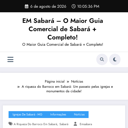
Pular
6 de agosto de 2026
10:05:37 PM
para
o
EM Sabará – O Maior Guia
conteúdo
Comercial de Sabará +
Completo!
O Maior Guia Comercial de Sabará + Completo!
Página inicial
Notícias
A riqueza do Barroco em Sabará: Um passeio pelas igrejas e
monumentos da cidade!
Igrejas De Sabará - MG
Informações
Notícias
,
A Riqueza Do Barroco Em Sabará
Sabará
Emsabara