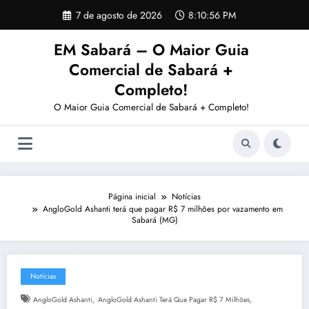
Pular
7 de agosto de 2026
8:10:57 PM
para
o
EM Sabará – O Maior Guia
conteúdo
Comercial de Sabará +
Completo!
O Maior Guia Comercial de Sabará + Completo!
Página inicial
Notícias
AngloGold Ashanti terá que pagar R$ 7 milhões por vazamento em
Sabará (MG)
Notícias
,
,
AngloGold Ashanti
AngloGold Ashanti Terá Que Pagar R$ 7 Milhões