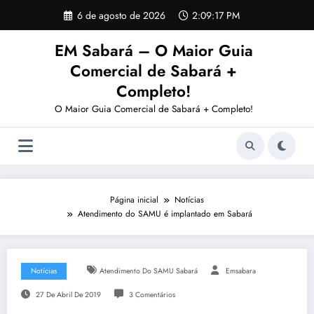
Pular
6 de agosto de 2026
2:09:18 PM
para
o
EM Sabará – O Maior Guia
conteúdo
Comercial de Sabará +
Completo!
O Maior Guia Comercial de Sabará + Completo!
Página inicial
Notícias
Atendimento do SAMU é implantado em Sabará
Notícias
Atendimento Do SAMU Sabará
Emsabara
27 De Abril De 2019
3 Comentários