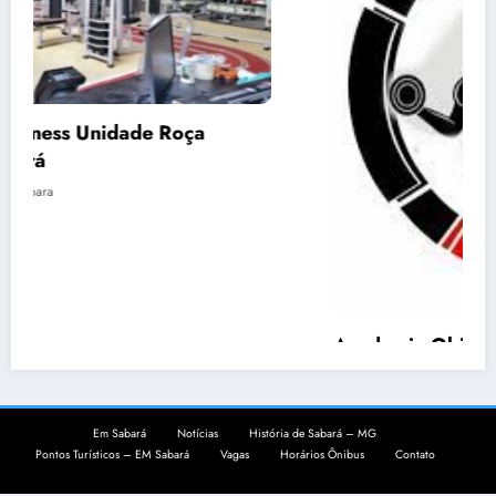
Academia Objetivo Força em Sabará
22 de novembro de 2021
emsabara
Em Sabará
Notícias
História de Sabará – MG