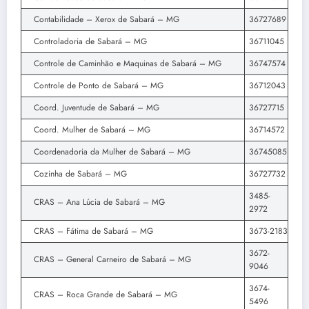
Contabilidade – Xerox de Sabará – MG
36727689
Controladoria de Sabará – MG
36711045
Controle de Caminhão e Maquinas de Sabará – MG
36747574
Controle de Ponto de Sabará – MG
36712043
Coord. Juventude de Sabará – MG
36727715
Coord. Mulher de Sabará – MG
36714572
Coordenadoria da Mulher de Sabará – MG
36745085
Cozinha de Sabará – MG
36727732
3485-
CRAS – Ana Lúcia de Sabará – MG
2972
CRAS – Fátima de Sabará – MG
3673-2183
3672-
CRAS – General Carneiro de Sabará – MG
9046
3674-
CRAS – Roca Grande de Sabará – MG
5496