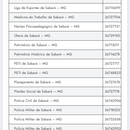
Liga de Esportes de Sabará – MG
36715699
Medicina do Trabalho de Sabará – MG
36727704
Núcleo Psicopedagógico de Sabará – MG
36727737
Olaria de Sabará – MG
36729190
Patrimônio de Sabará – MG
36713011
Patrimônio Histórico de Sabará – MG
36714278
PETI de Sabará – MG
36727717
PETI de Sabará – MG
36748825
Planejamento de Sabará – MG
36727678
Plantão Social de Sabará – MG
36727718
Policia Civil de Sabará – MG
36742904
Policia Militar de Sabará – MG
36718025
Policia Militar de Sabará – MG
36732658
Policia Militar de Sabará – MG
36742903