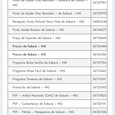
Posto de Saúde Vilas Reunidas – Gerencia de Sabará –
36729781
MG
Posto de Saúde Vilas Reunidas – de Sabará – MG
36729992
Recepção Posto Policial Nova Vista de Sabará – MG
34885246
Posto Saúde Rosário de Sabará – MG
36745077
Praça de Esportes de Sabará – MG
36714044
Procon de Sabará – MG
36726486
Procon de Sabará – MG
36744156
Programa Bolsa família de Sabará – MG
36727753
Programa Minas Fácil de Sabará – MG
36712543
Programa Travessia de Sabará – MG
36711239
Protocolo de Sabará – MG
36727692
PSF – Aníbal Machado (CAIC) de Sabará – MG
36731825
PSF – Castanheiras de Sabará – MG
36750119
PSF – Fátima – Mangueiras de Sabará – MG
36722140