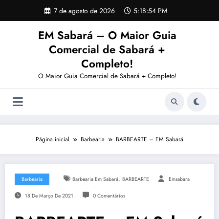
Pular
7 de agosto de 2026
5:18:55 PM
para
o
EM Sabará – O Maior Guia
conteúdo
Comercial de Sabará +
Completo!
O Maior Guia Comercial de Sabará + Completo!
Página inicial
Barbearia
BARBEARTE – EM Sabará
,
Barbearia
Barbearia Em Sabará
BARBEARTE
Emsabara
18 De Março De 2021
0 Comentários