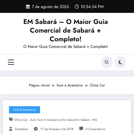
Pular
7 de agosto de 2026
10:54:34 PM
para
o
EM Sabará – O Maior Guia
conteúdo
Comercial de Sabará +
Completo!
O Maior Guia Comercial de Sabará + Completo!
Página inicial
Som e Acessório
Clima Car
Som E Acessório
Clima Car - Auto Som E Acessórios Em Geral Em Sabará - MG
Emsabara
17 De Fevereiro De 2018
0 Comentários