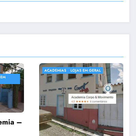
ERAL
ACADEMIAS
NATAÇÃO E HIDROGINÁSTICA EM
SABARÁ
Academia Núcleo
Cultural Sattwa
emsabara
10 de dezembro de 2020