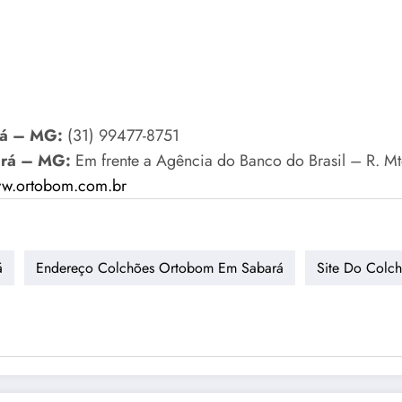
rá – MG:
(31) 99477-8751
ará – MG:
Em frente a Agência do Banco do Brasil – R. M
w.ortobom.com.br
á
Endereço Colchões Ortobom Em Sabará
Site Do Colc