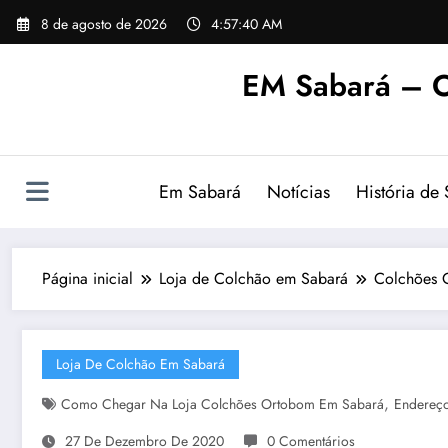
Pular
8 de agosto de 2026
4:57:41 AM
para
o
EM Sabará – O
conteúdo
Em Sabará
Notícias
História de
Página inicial
Loja de Colchão em Sabará
Colchões 
Loja De Colchão Em Sabará
,
Como Chegar Na Loja Colchões Ortobom Em Sabará
Endereç
27 De Dezembro De 2020
0 Comentários