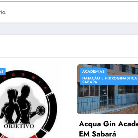
io.
MIAS
ACADEMIAS
LOJAS EM G
ÃO E HIDROGINÁSTICA EM
Á
ua Gin Academia –
Sabará