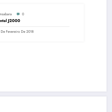
msabara
0
ntal J2000
 De Fevereiro De 2018