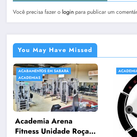
Você precisa fazer o
login
para publicar um comentár
You May Have Missed
ACADEMIAS
ACADE
NATAÇ
SABAR
Acq
EM 