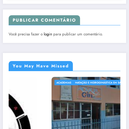
PUBLICAR COMENTÁRIO
Você precisa fazer o
login
para publicar um comentário.
You May Have Missed
ÇÃO E HIDROGINÁSTICA EM SABARÁ
ACADEMIAS
LOJAS 