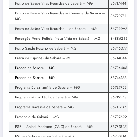
Posto de Saúde Vilas Reunidas de Sabará – MG
36717444
Posto de Saúde Vilas Reunidas – Gerencia de Sabará –
36729781
MG
Posto de Saúde Vilas Reunidas – de Sabará – MG
36729992
Recepção Posto Policial Nova Vista de Sabará – MG
34885246
Posto Saúde Rosário de Sabará – MG
36745077
Praça de Esportes de Sabará – MG
36714044
Procon de Sabará – MG
36726486
Procon de Sabará – MG
36744156
Programa Bolsa família de Sabará – MG
36727753
Programa Minas Fácil de Sabará – MG
36712543
Programa Travessia de Sabará – MG
36711239
Protocolo de Sabará – MG
36727692
PSF – Aníbal Machado (CAIC) de Sabará – MG
36731825
PSF – Castanheiras de Sabará – MG
36750119