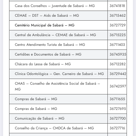
Casa dos Conselhos – Juventude de Sabará – MG
36741818
CEMAE – DST – Aids de Sabará – MG
36715462
Cemitério Municipal de Sabará – MG
36727729
Central de Ambulância – CEMAE de Sabará – MG
36715225
Centro Atendimento Turista de Sabará – MG
36711403
Certidões e Documentos de Sabará – MG
36745935
Chácara do Lessa de Sabará – MG
36712282
Clinica Odontológica – Gen. Carneiro de Sabará – MG
36729442
CMAS – Conselho de Assistência Social de Sabará –
36742597
MG
Compras de Sabará – MG
36711655
Compras de Sabará – MG
36727695
Comunicação de Sabará – MG
36727700
Conselho da Criança – CMDCA de Sabará – MG
36727716