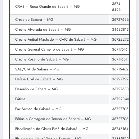
3674-
CRAS – Roca Grande de Sabará – MG
5496
Creas de Sabará – MG
36727696
Creche Alvorada de Sabará – MG
34683813
Creche Aníbal Machado – CAIC de Sabará – MG
36722272
Creche General Carneiro de Sabará – MG
36717616
Creche Rosário de Sabará – MG
36711651
SAE/CTA de Sabará – MG
36715462
Defesa Civil de Sabará – MG
36727722
Desenho de Sabará – MG
36727683
Fátima
36722340
Fax Semed de Sabará – MG
36727705
Férias e Contagem de Tempo de Sabará – MG
36727706
Fiscalização de Obras PMS de Sabará – MG
36748164
Fisioterapia Nova Vista de Sabará – MG
34885812