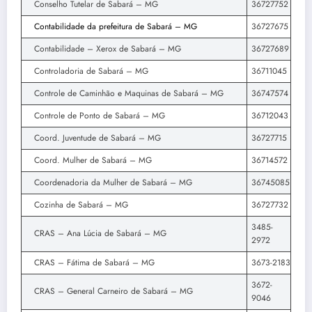
Conselho Tutelar de Sabará – MG
36727752
Contabilidade da prefeitura de Sabará – MG
36727675
Contabilidade – Xerox de Sabará – MG
36727689
Controladoria de Sabará – MG
36711045
Controle de Caminhão e Maquinas de Sabará – MG
36747574
Controle de Ponto de Sabará – MG
36712043
Coord. Juventude de Sabará – MG
36727715
Coord. Mulher de Sabará – MG
36714572
Coordenadoria da Mulher de Sabará – MG
36745085
Cozinha de Sabará – MG
36727732
3485-
CRAS – Ana Lúcia de Sabará – MG
2972
CRAS – Fátima de Sabará – MG
3673-2183
3672-
CRAS – General Carneiro de Sabará – MG
9046