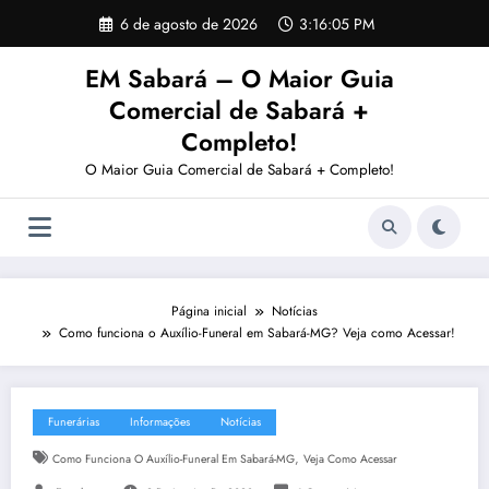
Pular
6 de agosto de 2026
3:16:06 PM
para
o
EM Sabará – O Maior Guia
conteúdo
Comercial de Sabará +
Completo!
O Maior Guia Comercial de Sabará + Completo!
Página inicial
Notícias
Como funciona o Auxílio-Funeral em Sabará-MG? Veja como Acessar!
Funerárias
Informações
Notícias
,
Como Funciona O Auxílio-Funeral Em Sabará-MG
Veja Como Acessar