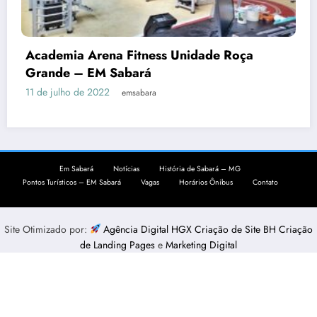
Academia Arena Fitness Unidade Roça
Grande – EM Sabará
11 de julho de 2022
emsabara
Em Sabará
Notícias
História de Sabará – MG
Pontos Turísticos – EM Sabará
Vagas
Horários Ônibus
Contato
Site Otimizado por:
Agência Digital HGX Criação de Site BH
Criação
de Landing Pages
e
Marketing Digital