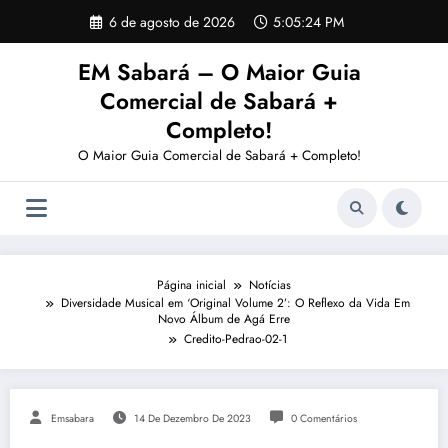
Pular
6 de agosto de 2026
5:05:24 PM
para
o
EM Sabará – O Maior Guia
conteúdo
Comercial de Sabará +
Completo!
O Maior Guia Comercial de Sabará + Completo!
Página inicial
Notícias
Diversidade Musical em ‘Original Volume 2’: O Reflexo da Vida Em
Novo Álbum de Agá Erre
Credito-Pedrao-02-1
Emsabara
14 De Dezembro De 2023
0 Comentários