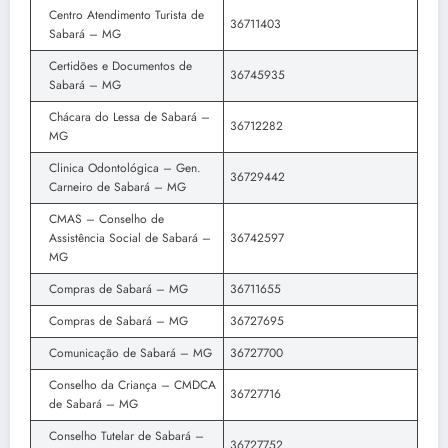
Centro Atendimento Turista de
36711403
Sabará – MG
Certidões e Documentos de
36745935
Sabará – MG
Chácara do Lessa de Sabará –
36712282
MG
Clinica Odontológica – Gen.
36729442
Carneiro de Sabará – MG
CMAS – Conselho de
Assistência Social de Sabará –
36742597
MG
Compras de Sabará – MG
36711655
Compras de Sabará – MG
36727695
Comunicação de Sabará – MG
36727700
Conselho da Criança – CMDCA
36727716
de Sabará – MG
Conselho Tutelar de Sabará –
36727752