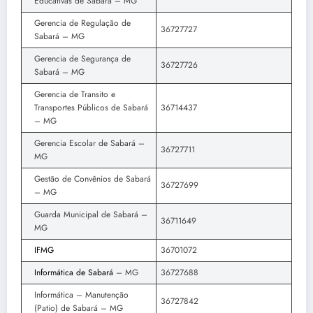
Educativas de Sabará – MG
Gerencia de Regulação de
36727727
Sabará – MG
Gerencia de Segurança de
36727726
Sabará – MG
Gerencia de Transito e
Transportes Públicos de Sabará
36714437
– MG
Gerencia Escolar de Sabará –
36727711
MG
Gestão de Convênios de Sabará
36727699
– MG
Guarda Municipal de Sabará –
36711649
MG
IFMG
36701072
Informática de Sabará
– MG
36727688
Informática – Manutenção
36727842
(Patio) de Sabará – MG