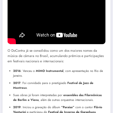
O grupo é conhecido por sua capacidade de
materializar
sonhos através da música
, conectando diferentes universos e
transformando cada apresentação em uma experiência única. Para
o DoContra, “ser do contra” é desafiar os limites do possível e
explorar novas possibilidades criativas.
História e conquistas
O DoContra já se consolidou como um dos maiores nomes da
música de câmara no Brasil, acumulando prêmios e participações
em festivais nacionais e internacionais:
2016
: Venceu o
MIMO Instrumental
, com apresentação no Rio de
Janeiro.
2017
: Foi convidado para o prestigiado
Festival de Jazz de
Montreux
.
Suas obras já foram interpretadas por
ensembles das Filarmônicas
de Berlim e Viena
, além de outras orquestras internacionais.
2019
: Iniciou a gravação do álbum
“Paraíso”
com o cantor
Flávio
Venturini
e participou do
Festival de Inverno de Garanhuns
.