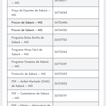
36745077
– MG
Praça de Esportes de Sabará –
36714044
MG
Procon de Sabará – MG
36726486
Procon de Sabará – MG
36744156
Programa Bolsa família de
36727753
Sabará – MG
Programa Minas Fácil de
36712543
Sabará – MG
Programa Travessia de Sabará
36711239
– MG
Protocolo de Sabará – MG
36727692
PSF – Aníbal Machado (CAIC)
36731825
de Sabará – MG
PSF – Castanheiras de Sabará
36750119
– MG
PSF – Fátima – Mangueiras de