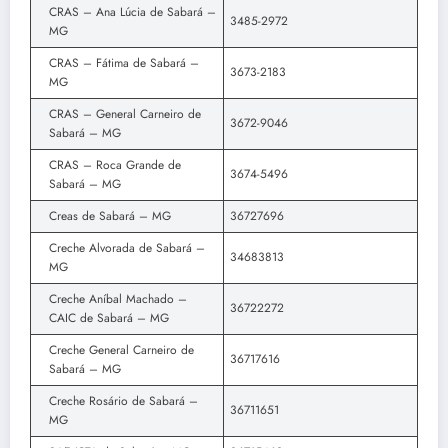
CRAS – Ana Lúcia de Sabará –
3485-2972
MG
CRAS – Fátima de Sabará –
3673-2183
MG
CRAS – General Carneiro de
3672-9046
Sabará – MG
CRAS – Roca Grande de
3674-5496
Sabará – MG
Creas de Sabará – MG
36727696
Creche Alvorada de Sabará –
34683813
MG
Creche Aníbal Machado –
36722272
CAIC de Sabará – MG
Creche General Carneiro de
36717616
Sabará – MG
Creche Rosário de Sabará –
36711651
MG