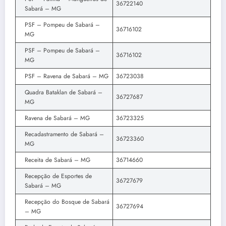
36722140
Sabará – MG
PSF – Pompeu de Sabará –
36716102
MG
PSF – Pompeu de Sabará –
36716102
MG
PSF – Ravena de Sabará – MG
36723038
Quadra Bataklan de Sabará –
36727687
MG
Ravena de Sabará – MG
36723325
Recadastramento de Sabará –
36723360
MG
Receita de Sabará – MG
36714660
Recepção de Esportes de
36727679
Sabará – MG
Recepção do Bosque de Sabará
36727694
– MG