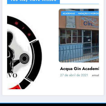
ACADEMIAS
NATAÇÃO E HIDROGINÁSTICA EM SABARÁ
Acqua Gin Academia – EM Sabará
27 de abril de 2021
emsabara
Em Sabará
Notícias
História de Sabará – MG
Pontos Turísticos – EM Sabará
Vagas
Horários Ônibus
Contato