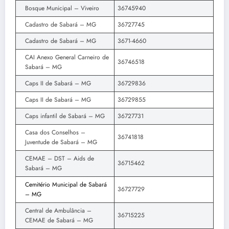
Bosque Municipal – Viveiro
36745940
Cadastro de Sabará – MG
36727745
Cadastro de Sabará – MG
3671-4660
CAI Anexo General Carneiro de
36746518
Sabará – MG
Caps II de Sabará – MG
36729836
Caps II de Sabará – MG
36729855
Caps infantil de Sabará – MG
36727731
Casa dos Conselhos –
36741818
Juventude de Sabará – MG
CEMAE – DST – Aids de
36715462
Sabará – MG
Cemitério Municipal de Sabará
36727729
– MG
Central de Ambulância –
36715225
CEMAE de Sabará – MG