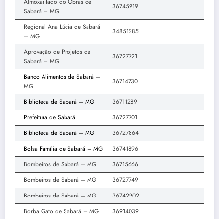
Almoxarifado do Obras de
36745919
Sabará – MG
Regional Ana Lúcia de Sabará
34851285
– MG
Aprovação de Projetos de
36727721
Sabará – MG
Banco Alimentos de Sabará
–
36714730
MG
Biblioteca de Sabará – MG
36711289
Prefeitura de Sabará
36727701
Biblioteca de Sabará – MG
36727864
Bolsa Família de Sabará – MG
36741896
Bombeiros de Sabará – MG
36715666
Bombeiros de Sabará – MG
36727749
Bombeiros de Sabará – MG
36742902
Borba Gato de Sabará – MG
36914039