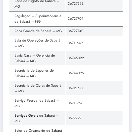
Rede de Esgoto de Sabará –
36727693
MG
Regulação – Superintendência
36727709
de Sabará – MG
Roca Grande de Sabará – MG
36727740
Sala de Operações de Sabará
36711649
– MG
Santa Casa – Gerencia de
36745022
Sabará – MG
Secretaria de Esportes de
36744095
Sabará – MG
Secretaria de Obras de Sabará
36712710
– MG
Serviço Pessoal de Sabará –
36711957
MG
Serviços Gerais
de Sabará –
36727725
MG
Setor de Orçamento de Sabará