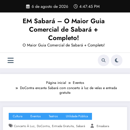
Pular
6 de agosto de 2026
4:47:46 PM
para
o
EM Sabará – O Maior Guia
conteúdo
Comercial de Sabará +
Completo!
O Maior Guia Comercial de Sabará + Completo!
Página inicial
Eventos
DoContra encanta Sabará com concerto à luz de velas e entrada
gratuita
Cultura
Eventos
Teatros
Utilidade Pública
,
,
,
Concerto À Luz
DoContra
Entrada Gratuita
Sabará
Emsabara