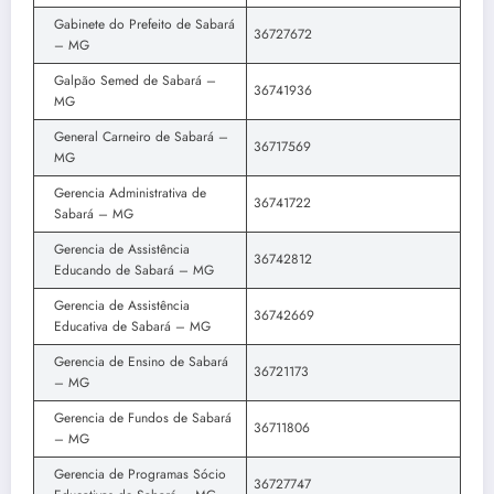
Gabinete do Prefeito de Sabará
36727672
– MG
Galpão Semed de Sabará –
36741936
MG
General Carneiro de Sabará –
36717569
MG
Gerencia Administrativa de
36741722
Sabará – MG
Gerencia de Assistência
36742812
Educando de Sabará – MG
Gerencia de Assistência
36742669
Educativa de Sabará – MG
Gerencia de Ensino de Sabará
36721173
– MG
Gerencia de Fundos de Sabará
36711806
– MG
Gerencia de Programas Sócio
36727747