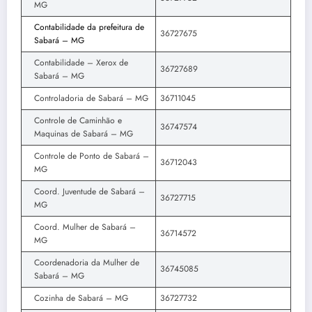
MG
Contabilidade da prefeitura de
36727675
Sabará – MG
Contabilidade – Xerox de
36727689
Sabará – MG
Controladoria de Sabará – MG
36711045
Controle de Caminhão e
36747574
Maquinas de Sabará – MG
Controle de Ponto de Sabará –
36712043
MG
Coord. Juventude de Sabará –
36727715
MG
Coord. Mulher de Sabará –
36714572
MG
Coordenadoria da Mulher de
36745085
Sabará – MG
Cozinha de Sabará – MG
36727732