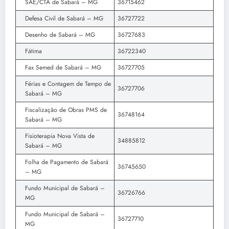
SAE/CTA de Sabará – MG
36715462
Defesa Civil de Sabará – MG
36727722
Desenho de Sabará – MG
36727683
Fátima
36722340
Fax Semed de Sabará – MG
36727705
Férias e Contagem de Tempo de
36727706
Sabará – MG
Fiscalização de Obras PMS de
36748164
Sabará – MG
Fisioterapia Nova Vista de
34885812
Sabará – MG
Folha de Pagamento de Sabará
36745650
– MG
Fundo Municipal de Sabará –
36726766
MG
Fundo Municipal de Sabará –
36727710
MG