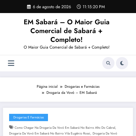
Pular
6 de agosto de 2026
11:15:21 PM
para
o
EM Sabará – O Maior Guia
conteúdo
Comercial de Sabará +
Completo!
O Maior Guia Comercial de Sabará + Completo!
Página inicial
Drogarias e Farmácias
Drogaria da Vovó – EM Sabará
Drogarias E Farmácias
,
Como Chegar Na Drogaria Da Vovó Em Sabará No Bairro Alto Do Cabral
,
Drogaria Da Vovó Em Sabará No Bairro Vila Eugênio Rossi
Drogaria Da Vovó