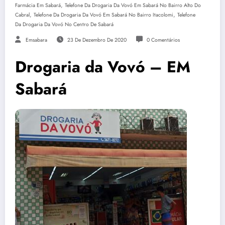
,
Farmácia Em Sabará
Telefone Da Drogaria Da Vovó Em Sabará No Bairro Alto Do
,
,
Cabral
Telefone Da Drogaria Da Vovó Em Sabará No Bairro Itacolomi
Telefone
Da Drogaria Da Vovó No Centro De Sabará
Emsabara
23 De Dezembro De 2020
0 Comentários
Drogaria da Vovó – EM
Sabará