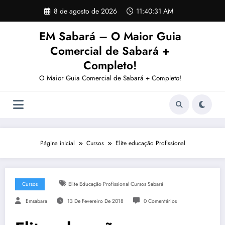
Pular
8 de agosto de 2026
11:40:31 AM
para
o
EM Sabará – O Maior Guia
conteúdo
Comercial de Sabará +
Completo!
O Maior Guia Comercial de Sabará + Completo!
Página inicial
Cursos
Elite educação Profissional
Cursos
Elite Educação Profissional Cursos Sabará
Emsabara
13 De Fevereiro De 2018
0 Comentários