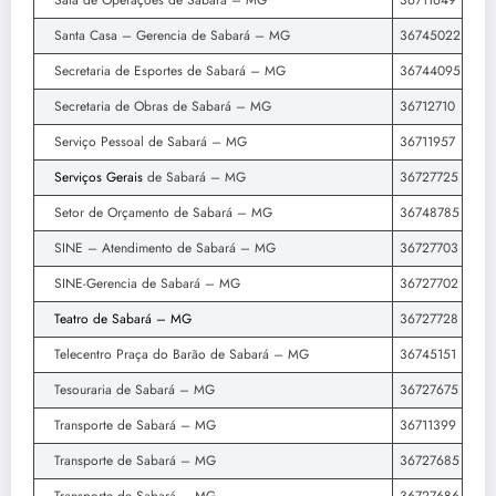
Sala de Operações de Sabará – MG
36711649
Santa Casa – Gerencia de Sabará – MG
36745022
Secretaria de Esportes de Sabará – MG
36744095
Secretaria de Obras de Sabará – MG
36712710
Serviço Pessoal de Sabará – MG
36711957
Serviços Gerais
de Sabará – MG
36727725
Setor de Orçamento de Sabará – MG
36748785
SINE – Atendimento de Sabará – MG
36727703
SINE-Gerencia de Sabará – MG
36727702
Teatro de Sabará – MG
36727728
Telecentro Praça do Barão de Sabará – MG
36745151
Tesouraria de Sabará – MG
36727675
Transporte de Sabará – MG
36711399
Transporte de Sabará – MG
36727685