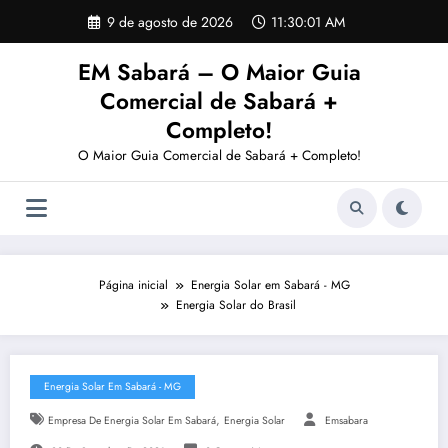
Pular
9 de agosto de 2026
11:30:02 AM
para
o
EM Sabará – O Maior Guia
conteúdo
Comercial de Sabará +
Completo!
O Maior Guia Comercial de Sabará + Completo!
Página inicial
Energia Solar em Sabará - MG
Energia Solar do Brasil
Energia Solar Em Sabará - MG
,
Empresa De Energia Solar Em Sabará
Energia Solar
Emsabara