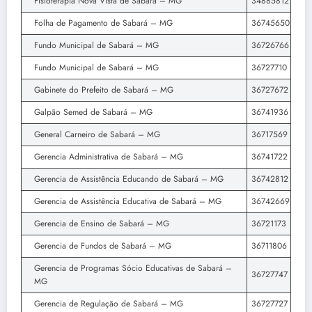
Fisioterapia Nova Vista de Sabará – MG
34885812
Folha de Pagamento de Sabará – MG
36745650
Fundo Municipal de Sabará – MG
36726766
Fundo Municipal de Sabará – MG
36727710
Gabinete do Prefeito de Sabará – MG
36727672
Galpão Semed de Sabará – MG
36741936
General Carneiro de Sabará – MG
36717569
Gerencia Administrativa de Sabará – MG
36741722
Gerencia de Assistência Educando de Sabará – MG
36742812
Gerencia de Assistência Educativa de Sabará – MG
36742669
Gerencia de Ensino de Sabará – MG
36721173
Gerencia de Fundos de Sabará – MG
36711806
Gerencia de Programas Sócio Educativas de Sabará –
36727747
MG
Gerencia de Regulação de Sabará – MG
36727727