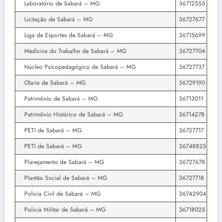
Laboratório de Sabará – MG
36712555
Licitação de Sabará – MG
36727677
Liga de Esportes de Sabará – MG
36715699
Medicina do Trabalho de Sabará – MG
36727704
Núcleo Psicopedagógico de Sabará – MG
36727737
Olaria de Sabará – MG
36729190
Patrimônio de Sabará – MG
36713011
Patrimônio Histórico de Sabará – MG
36714278
PETI de Sabará – MG
36727717
PETI de Sabará – MG
36748825
Planejamento de Sabará – MG
36727678
Plantão Social de Sabará – MG
36727718
Policia Civil de Sabará – MG
36742904
Policia Militar de Sabará – MG
36718025