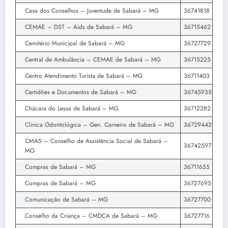
Casa dos Conselhos – Juventude de Sabará – MG
36741818
CEMAE – DST – Aids de Sabará – MG
36715462
Cemitério Municipal de Sabará – MG
36727729
Central de Ambulância – CEMAE de Sabará – MG
36715225
Centro Atendimento Turista de Sabará – MG
36711403
Certidões e Documentos de Sabará – MG
36745935
Chácara do Lessa de Sabará – MG
36712282
Clinica Odontológica – Gen. Carneiro de Sabará – MG
36729442
CMAS – Conselho de Assistência Social de Sabará –
36742597
MG
Compras de Sabará – MG
36711655
Compras de Sabará – MG
36727695
Comunicação de Sabará – MG
36727700
Conselho da Criança – CMDCA de Sabará – MG
36727716