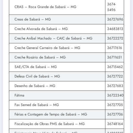
3674-
CRAS – Roca Grande de Sabará – MG
5496
Creas de Sabará – MG
36727696
Creche Alvorada de Sabará – MG
34683813
Creche Aníbal Machado – CAIC de Sabará – MG
36722272
Creche General Carneiro de Sabará – MG
36717616
Creche Rosário de Sabará – MG
36711651
SAE/CTA de Sabará – MG
36715462
Defesa Civil de Sabará – MG
36727722
Desenho de Sabará – MG
36727683
Fátima
36722340
Fax Semed de Sabará – MG
36727705
Férias e Contagem de Tempo de Sabará – MG
36727706
Fiscalização de Obras PMS de Sabará – MG
36748164