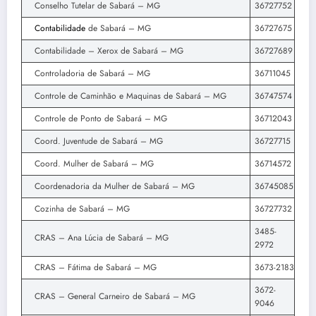
Conselho Tutelar de Sabará – MG
36727752
Contabilidade
de Sabará – MG
36727675
Contabilidade – Xerox de Sabará – MG
36727689
Controladoria de Sabará – MG
36711045
Controle de Caminhão e Maquinas de Sabará – MG
36747574
Controle de Ponto de Sabará – MG
36712043
Coord. Juventude de Sabará – MG
36727715
Coord. Mulher de Sabará – MG
36714572
Coordenadoria da Mulher de Sabará – MG
36745085
Cozinha de Sabará – MG
36727732
3485-
CRAS – Ana Lúcia de Sabará – MG
2972
CRAS – Fátima de Sabará – MG
3673-2183
3672-
CRAS – General Carneiro de Sabará – MG
9046