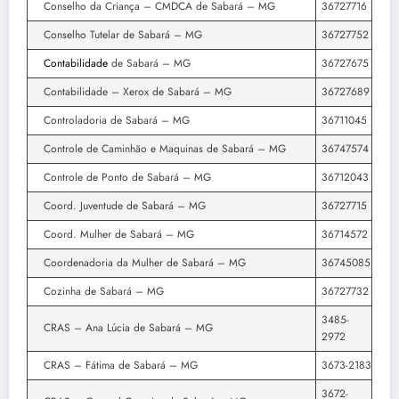
Conselho da Criança – CMDCA de Sabará – MG
36727716
Conselho Tutelar de Sabará – MG
36727752
Contabilidade
de Sabará – MG
36727675
Contabilidade – Xerox de Sabará – MG
36727689
Controladoria de Sabará – MG
36711045
Controle de Caminhão e Maquinas de Sabará – MG
36747574
Controle de Ponto de Sabará – MG
36712043
Coord. Juventude de Sabará – MG
36727715
Coord. Mulher de Sabará – MG
36714572
Coordenadoria da Mulher de Sabará – MG
36745085
Cozinha de Sabará – MG
36727732
3485-
CRAS – Ana Lúcia de Sabará – MG
2972
CRAS – Fátima de Sabará – MG
3673-2183
3672-