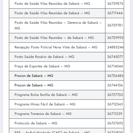
Posto de Saúde Vilas Reunidas de Sabará – MG
36729875
Posto de Saúde Vilas Reunidas de Sabará – MG
36717444
Posto de Saúde Vilas Reunidas – Gerencia de Sabará –
36729781
MG
Posto de Saúde Vilas Reunidas – de Sabará – MG
36729992
Recepção Posto Policial Nova Vista de Sabará – MG
34885246
Posto Saúde Rosário de Sabará – MG
36745077
Praça de Esportes de Sabará – MG
36714044
Procon de Sabará – MG
36726486
Procon de Sabará – MG
36744156
Programa Bolsa família de Sabará – MG
36727753
Programa Minas Fácil de Sabará – MG
36712543
Programa Travessia de Sabará – MG
36711239
Protocolo de Sabará – MG
36727692
PSF – Aníbal Machado (CAIC) de Sabará – MG
36731825