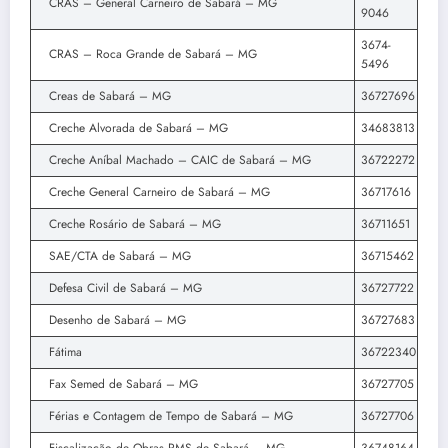
CRAS – General Carneiro de Sabará – MG
9046
3674-
CRAS – Roca Grande de Sabará – MG
5496
Creas de Sabará – MG
36727696
Creche Alvorada de Sabará – MG
34683813
Creche Aníbal Machado – CAIC de Sabará – MG
36722272
Creche General Carneiro de Sabará – MG
36717616
Creche Rosário de Sabará – MG
36711651
SAE/CTA de Sabará – MG
36715462
Defesa Civil de Sabará – MG
36727722
Desenho de Sabará – MG
36727683
Fátima
36722340
Fax Semed de Sabará – MG
36727705
Férias e Contagem de Tempo de Sabará – MG
36727706
Fiscalização de Obras PMS de Sabará – MG
36748164