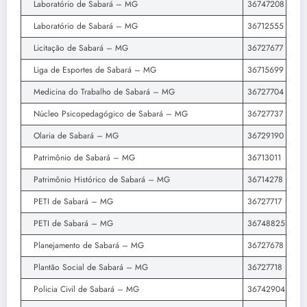
Laboratório de Sabará – MG
36747208
Laboratório de Sabará – MG
36712555
Licitação de Sabará – MG
36727677
Liga de Esportes de Sabará – MG
36715699
Medicina do Trabalho de Sabará – MG
36727704
Núcleo Psicopedagógico de Sabará – MG
36727737
Olaria de Sabará – MG
36729190
Patrimônio de Sabará – MG
36713011
Patrimônio Histórico de Sabará – MG
36714278
PETI de Sabará – MG
36727717
PETI de Sabará – MG
36748825
Planejamento de Sabará – MG
36727678
Plantão Social de Sabará – MG
36727718
Policia Civil de Sabará – MG
36742904