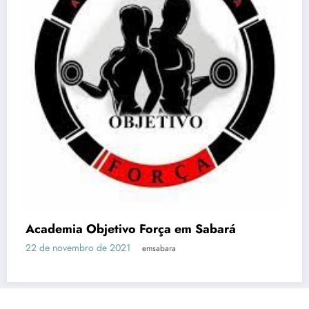
Acqua Gin Academia – EM Sabará
27 de abril de 2021
emsabara
Em Sabará
Notícias
História de Sabará – MG
Pontos Turísticos – EM Sabará
Vagas
Horários Ônibus
Contato
Site Otimizado por:
Agência Digital HGX Criação de Site BH
Criação
de Landing Pages
e
Marketing Digital