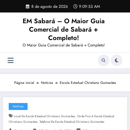
Pular
8 de agosto de 2026
9:09:54 AM
para
o
EM Sabará – O Maior Guia
conteúdo
Comercial de Sabará +
Completo!
O Maior Guia Comercial de Sabará + Completo!
Página inicial
Notícias
Escola Estadual Christiano Guimarães
Notícias
,
Local Da Escola Estadual Christiano Guimarães
Onde Fica A Escola Estadual
,
Christiano Guimarães
Telefone Da Escola Estadual Christiano Guimarães