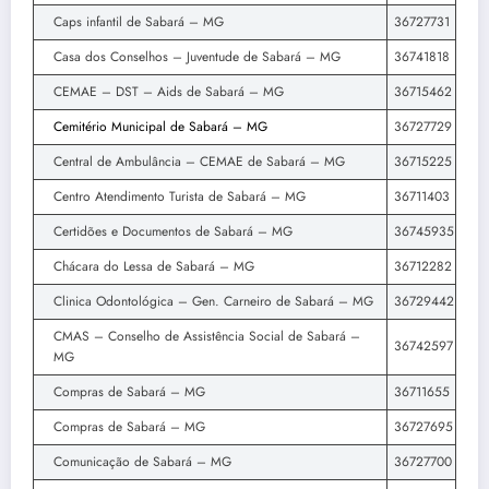
Caps infantil de Sabará – MG
36727731
Casa dos Conselhos – Juventude de Sabará – MG
36741818
CEMAE – DST – Aids de Sabará – MG
36715462
Cemitério Municipal de Sabará – MG
36727729
Central de Ambulância – CEMAE de Sabará – MG
36715225
Centro Atendimento Turista de Sabará – MG
36711403
Certidões e Documentos de Sabará – MG
36745935
Chácara do Lessa de Sabará – MG
36712282
Clinica Odontológica – Gen. Carneiro de Sabará – MG
36729442
CMAS – Conselho de Assistência Social de Sabará –
36742597
MG
Compras de Sabará – MG
36711655
Compras de Sabará – MG
36727695
Comunicação de Sabará – MG
36727700