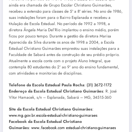
ainda era chamada de Grupo Escolar Christiano Guimarães,
recebeu a extensão para classes de 5ª a 8ª séries. No ano de 1986,
suas instalações foram para o Bairro Esplanada e recebeu a
titulação de Escola Estadual. No período de 1992 a 1998, a
diretora Ângela Maria Del’Rio implantou o ensino médio, porém
ficou por pouco tempo. Durante a gestão da diretora Marisa
Aparecida da Silva durante os anos de 1998 a 2004, a Escola
Estadual Christiano Guimarães emprestou suas instalações para a
Faculdade de Sabará antes da construção de seu prédio próprio.
Atualmente a escola conta com o projeto Aluno Integral, que
contempla 80 estudantes do 2º ao 9º ano do ensino fundamental,
com atividades e monitorias de disciplinas.
Telefone da Escola Estadual Paula Rocha
:
(31) 3672-1172
Endereço da Escola Estadual Christiano Guimarães
: R. José
Vítor Hamacek, s/n – Esplanada, Sabará – MG, 34515-360
Site da Escola Estadual Christiano Guimarães
:
www.mg.gov.br.escola-estadual-christiano-guimaraes
Facebook da Escola Estadual Christiano
Guimarães
:
www..facebook.com estadual-christiano-guimaraes