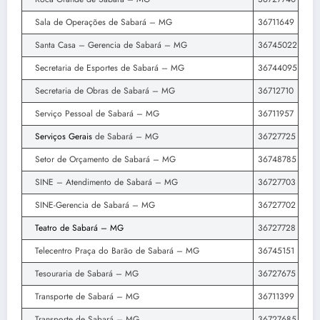
Sala de Operações de Sabará – MG
36711649
Santa Casa – Gerencia de Sabará – MG
36745022
Secretaria de Esportes de Sabará – MG
36744095
Secretaria de Obras de Sabará – MG
36712710
Serviço Pessoal de Sabará – MG
36711957
Serviços Gerais
de Sabará – MG
36727725
Setor de Orçamento de Sabará – MG
36748785
SINE – Atendimento de Sabará – MG
36727703
SINE-Gerencia de Sabará – MG
36727702
Teatro de Sabará – MG
36727728
Telecentro Praça do Barão de Sabará – MG
36745151
Tesouraria de Sabará – MG
36727675
Transporte de Sabará – MG
36711399
Transporte de Sabará – MG
36727685