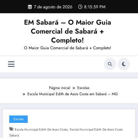
Pular
7 de agosto de 2026
8:16:00 PM
para
o
EM Sabará – O Maior Guia
conteúdo
Comercial de Sabará +
Completo!
O Maior Guia Comercial de Sabará + Completo!
Página inicial
Escolas
Escola Municipal Edith de Assis Costa em Sabará – MG
Escolas
,
Escola Municipal Edith De Assis Costa
Escola Municipal Edith De Assis Costa
Sabará