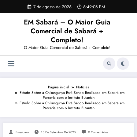
Pular
7 de agosto de 2026
6:49:08 PM
para
o
EM Sabará – O Maior Guia
conteúdo
Comercial de Sabará +
Completo!
O Maior Guia Comercial de Sabará + Completo!
Página inicial
Notícias
Estudo Sobre a Chikungunya Está Sendo Realizado em Sabará em
Parceria com o Instituto Butantan
Estudo Sobre a Chikungunya Está Sendo Realizado em Sabará em
Parceria com o Instituto Butantan
Emsabara
15 De Setembro De 2025
0 Comentários