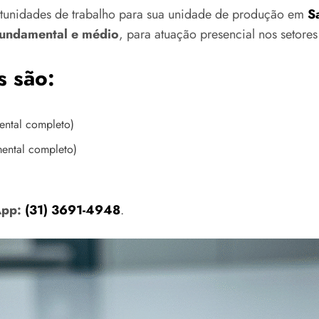
tunidades de trabalho para sua unidade de produção em
S
fundamental e médio
, para atuação presencial nos setore
s são:
ntal completo)
ental completo)
App:
(31) 3691-4948
.