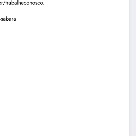
br/trabalheconosco
.
-sabara