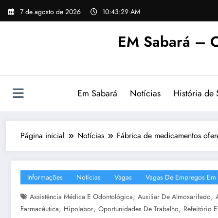
Pular
7 de agosto de 2026
10:43:31 AM
para
o
EM Sabará – O
conteúdo
Em Sabará
Notícias
História de
Página inicial
Notícias
Fábrica de medicamentos ofe
Informações
Notícias
Vagas
Vagas De Empregos Em 
,
,
Assistência Médica E Odontológica
Auxiliar De Almoxarifado
,
,
,
Farmacêutica
Hipolabor
Oportunidades De Trabalho
Refeitório 