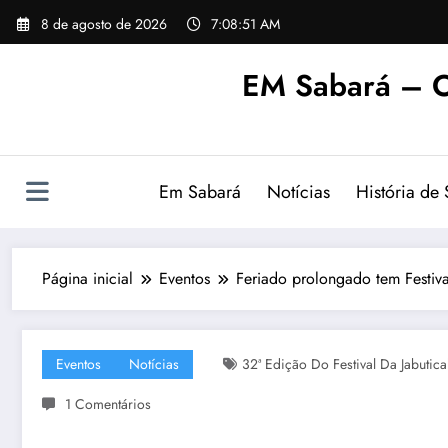
Pular
8 de agosto de 2026
7:08:52 AM
para
o
EM Sabará – O
conteúdo
Em Sabará
Notícias
História de
Página inicial
Eventos
Feriado prolongado tem Festiv
Eventos
Notícias
32ª Edição Do Festival Da Jabutic
1 Comentários