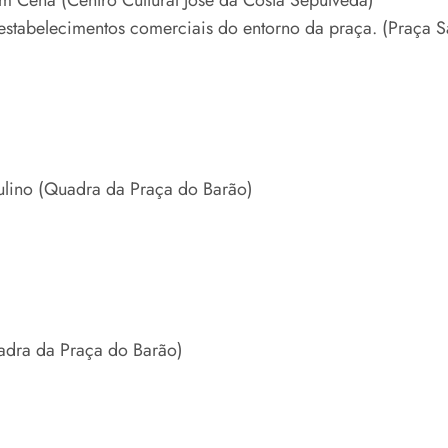
m Cena (Centro Cultural José da Costa Sepúlveda)
stabelecimentos comerciais do entorno da praça. (Praça Sa
ulino (Quadra da Praça do Barão)
adra da Praça do Barão)