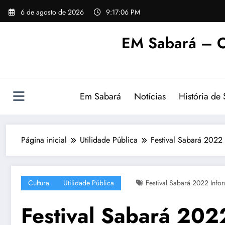
Pular
6 de agosto de 2026
9:17:07 PM
para
o
EM Sabará – O
conteúdo
Em Sabará
Notícias
História de
Página inicial
Utilidade Pública
Festival Sabará 2022
Cultura
Utilidade Pública
Festival Sabará 2022 Info
Festival Sabará 202