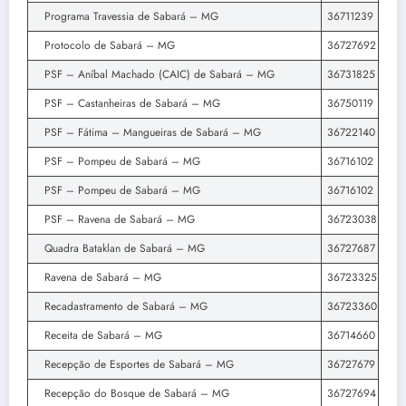
Programa Travessia de Sabará – MG
36711239
Protocolo de Sabará – MG
36727692
PSF – Aníbal Machado (CAIC) de Sabará – MG
36731825
PSF – Castanheiras de Sabará – MG
36750119
PSF – Fátima – Mangueiras de Sabará – MG
36722140
PSF – Pompeu de Sabará – MG
36716102
PSF – Pompeu de Sabará – MG
36716102
PSF – Ravena de Sabará – MG
36723038
Quadra Bataklan de Sabará – MG
36727687
Ravena de Sabará – MG
36723325
Recadastramento de Sabará – MG
36723360
Receita de Sabará – MG
36714660
Recepção de Esportes de Sabará – MG
36727679
Recepção do Bosque de Sabará – MG
36727694