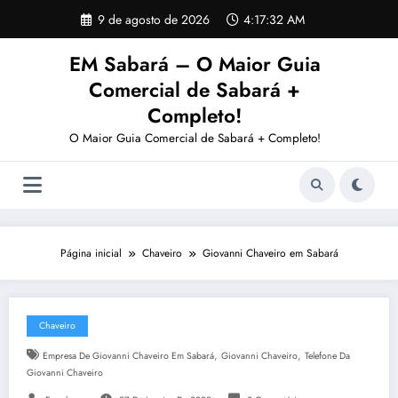
Pular
9 de agosto de 2026
4:17:33 AM
para
o
EM Sabará – O Maior Guia
conteúdo
Comercial de Sabará +
Completo!
O Maior Guia Comercial de Sabará + Completo!
Página inicial
Chaveiro
Giovanni Chaveiro em Sabará
Chaveiro
,
,
Empresa De Giovanni Chaveiro Em Sabará
Giovanni Chaveiro
Telefone Da
Giovanni Chaveiro