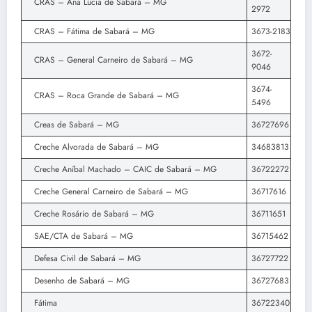
CRAS – Ana Lúcia de Sabará – MG
2972
CRAS – Fátima de Sabará – MG
3673-2183
3672-
CRAS – General Carneiro de Sabará – MG
9046
3674-
CRAS – Roca Grande de Sabará – MG
5496
Creas de Sabará – MG
36727696
Creche Alvorada de Sabará – MG
34683813
Creche Aníbal Machado – CAIC de Sabará – MG
36722272
Creche General Carneiro de Sabará – MG
36717616
Creche Rosário de Sabará – MG
36711651
SAE/CTA de Sabará – MG
36715462
Defesa Civil de Sabará – MG
36727722
Desenho de Sabará – MG
36727683
Fátima
36722340