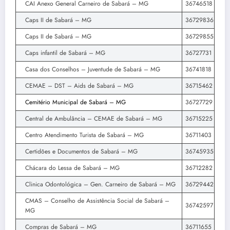
CAI Anexo General Carneiro de Sabará – MG
36746518
Caps II de Sabará – MG
36729836
Caps II de Sabará – MG
36729855
Caps infantil de Sabará – MG
36727731
Casa dos Conselhos – Juventude de Sabará – MG
36741818
CEMAE – DST – Aids de Sabará – MG
36715462
Cemitério Municipal de Sabará – MG
36727729
Central de Ambulância – CEMAE de Sabará – MG
36715225
Centro Atendimento Turista de Sabará – MG
36711403
Certidões e Documentos de Sabará – MG
36745935
Chácara do Lessa de Sabará – MG
36712282
Clinica Odontológica – Gen. Carneiro de Sabará – MG
36729442
CMAS – Conselho de Assistência Social de Sabará –
36742597
MG
Compras de Sabará – MG
36711655