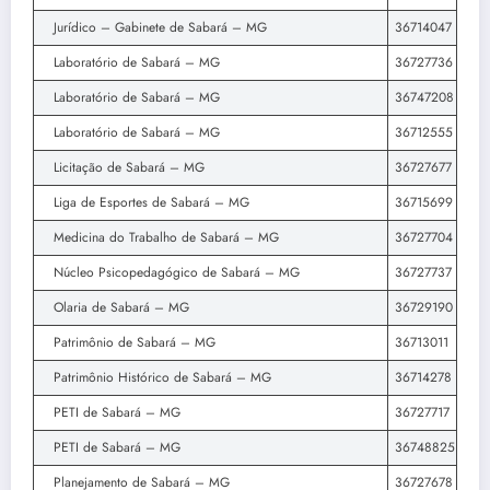
Jurídico – Gabinete de Sabará – MG
36714047
Laboratório de Sabará – MG
36727736
Laboratório de Sabará – MG
36747208
Laboratório de Sabará – MG
36712555
Licitação de Sabará – MG
36727677
Liga de Esportes de Sabará – MG
36715699
Medicina do Trabalho de Sabará – MG
36727704
Núcleo Psicopedagógico de Sabará – MG
36727737
Olaria de Sabará – MG
36729190
Patrimônio de Sabará – MG
36713011
Patrimônio Histórico de Sabará – MG
36714278
PETI de Sabará – MG
36727717
PETI de Sabará – MG
36748825
Planejamento de Sabará – MG
36727678