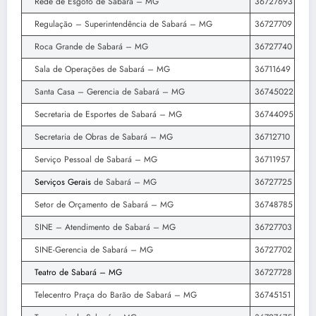
Rede de Esgoto de Sabará – MG
36727693
Regulação – Superintendência de Sabará – MG
36727709
Roca Grande de Sabará – MG
36727740
Sala de Operações de Sabará – MG
36711649
Santa Casa – Gerencia de Sabará – MG
36745022
Secretaria de Esportes de Sabará – MG
36744095
Secretaria de Obras de Sabará – MG
36712710
Serviço Pessoal de Sabará – MG
36711957
Serviços Gerais
de Sabará – MG
36727725
Setor de Orçamento de Sabará – MG
36748785
SINE – Atendimento de Sabará – MG
36727703
SINE-Gerencia de Sabará – MG
36727702
Teatro de Sabará – MG
36727728
Telecentro Praça do Barão de Sabará – MG
36745151