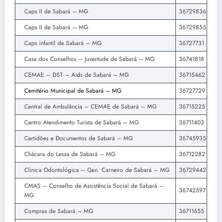
Caps II de Sabará – MG
36729836
Caps II de Sabará – MG
36729855
Caps infantil de Sabará – MG
36727731
Casa dos Conselhos – Juventude de Sabará – MG
36741818
CEMAE – DST – Aids de Sabará – MG
36715462
Cemitério Municipal de Sabará – MG
36727729
Central de Ambulância – CEMAE de Sabará – MG
36715225
Centro Atendimento Turista de Sabará – MG
36711403
Certidões e Documentos de Sabará – MG
36745935
Chácara do Lessa de Sabará – MG
36712282
Clinica Odontológica – Gen. Carneiro de Sabará – MG
36729442
CMAS – Conselho de Assistência Social de Sabará –
36742597
MG
Compras de Sabará – MG
36711655