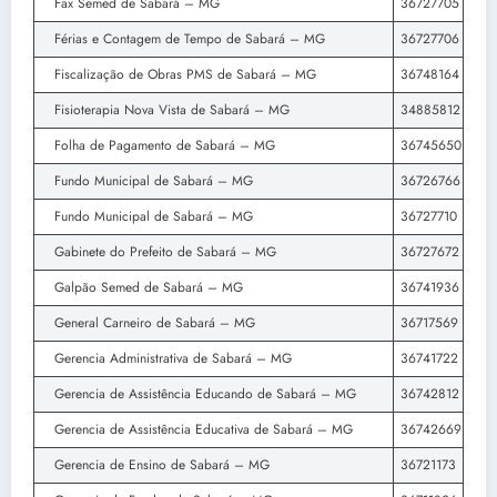
Fax Semed de Sabará – MG
36727705
Férias e Contagem de Tempo de Sabará – MG
36727706
Fiscalização de Obras PMS de Sabará – MG
36748164
Fisioterapia Nova Vista de Sabará – MG
34885812
Folha de Pagamento de Sabará – MG
36745650
Fundo Municipal de Sabará – MG
36726766
Fundo Municipal de Sabará – MG
36727710
Gabinete do Prefeito de Sabará – MG
36727672
Galpão Semed de Sabará – MG
36741936
General Carneiro de Sabará – MG
36717569
Gerencia Administrativa de Sabará – MG
36741722
Gerencia de Assistência Educando de Sabará – MG
36742812
Gerencia de Assistência Educativa de Sabará – MG
36742669
Gerencia de Ensino de Sabará – MG
36721173