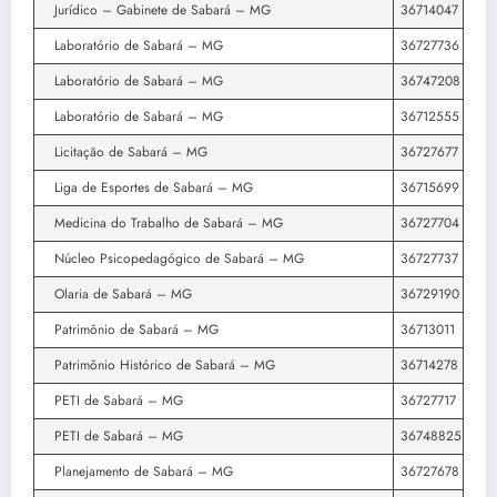
Jurídico – Gabinete de Sabará – MG
36714047
Laboratório de Sabará – MG
36727736
Laboratório de Sabará – MG
36747208
Laboratório de Sabará – MG
36712555
Licitação de Sabará – MG
36727677
Liga de Esportes de Sabará – MG
36715699
Medicina do Trabalho de Sabará – MG
36727704
Núcleo Psicopedagógico de Sabará – MG
36727737
Olaria de Sabará – MG
36729190
Patrimônio de Sabará – MG
36713011
Patrimônio Histórico de Sabará – MG
36714278
PETI de Sabará – MG
36727717
PETI de Sabará – MG
36748825
Planejamento de Sabará – MG
36727678