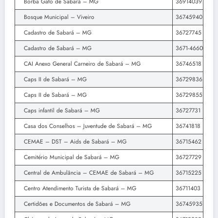
Borba Gato de Sabará – MG
36914039
Bosque Municipal – Viveiro
36745940
Cadastro de Sabará – MG
36727745
Cadastro de Sabará – MG
3671-4660
CAI Anexo General Carneiro de Sabará – MG
36746518
Caps II de Sabará – MG
36729836
Caps II de Sabará – MG
36729855
Caps infantil de Sabará – MG
36727731
Casa dos Conselhos – Juventude de Sabará – MG
36741818
CEMAE – DST – Aids de Sabará – MG
36715462
Cemitério Municipal de Sabará – MG
36727729
Central de Ambulância – CEMAE de Sabará – MG
36715225
Centro Atendimento Turista de Sabará – MG
36711403
Certidões e Documentos de Sabará – MG
36745935