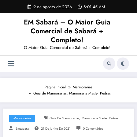
Pular
9 de agosto de 2026
8:01:46 AM
para
o
EM Sabará – O Maior Guia
conteúdo
Comercial de Sabará +
Completo!
O Maior Guia Comercial de Sabará + Completo!
Página inicial
Marmorarias
Guia de Marmorarias: Marmoraria Master Pedras
,
Marmorarias
Guia De Marmorarias
Marmoraria Master Pedras
Emsabara
21 De Junho De 2021
0 Comentários