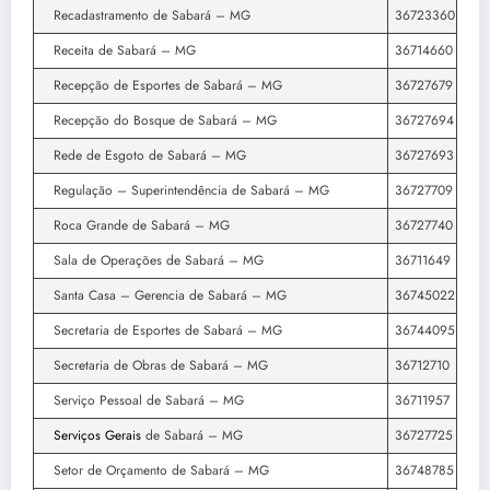
Recadastramento de Sabará – MG
36723360
Receita de Sabará – MG
36714660
Recepção de Esportes de Sabará – MG
36727679
Recepção do Bosque de Sabará – MG
36727694
Rede de Esgoto de Sabará – MG
36727693
Regulação – Superintendência de Sabará – MG
36727709
Roca Grande de Sabará – MG
36727740
Sala de Operações de Sabará – MG
36711649
Santa Casa – Gerencia de Sabará – MG
36745022
Secretaria de Esportes de Sabará – MG
36744095
Secretaria de Obras de Sabará – MG
36712710
Serviço Pessoal de Sabará – MG
36711957
Serviços Gerais
de Sabará – MG
36727725
Setor de Orçamento de Sabará – MG
36748785