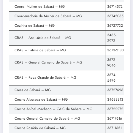
Coord. Mulher de Sabará – MG
36714572
Coordenadoria da Mulher de Sabará – MG
36745085
Cozinha de Sabará – MG
36727732
3485-
CRAS – Ana Lúcia de Sabará – MG
2972
CRAS – Fátima de Sabará – MG
3673-2183
3672-
CRAS – General Carneiro de Sabará – MG
9046
3674-
CRAS – Roca Grande de Sabará – MG
5496
Creas de Sabará – MG
36727696
Creche Alvorada de Sabará – MG
34683813
Creche Aníbal Machado – CAIC de Sabará – MG
36722272
Creche General Carneiro de Sabará – MG
36717616
Creche Rosário de Sabará – MG
36711651