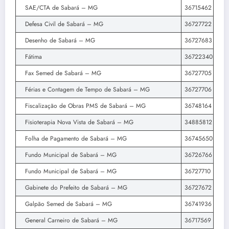
SAE/CTA de Sabará – MG
36715462
Defesa Civil de Sabará – MG
36727722
Desenho de Sabará – MG
36727683
Fátima
36722340
Fax Semed de Sabará – MG
36727705
Férias e Contagem de Tempo de Sabará – MG
36727706
Fiscalização de Obras PMS de Sabará – MG
36748164
Fisioterapia Nova Vista de Sabará – MG
34885812
Folha de Pagamento de Sabará – MG
36745650
Fundo Municipal de Sabará – MG
36726766
Fundo Municipal de Sabará – MG
36727710
Gabinete do Prefeito de Sabará – MG
36727672
Galpão Semed de Sabará – MG
36741936
General Carneiro de Sabará – MG
36717569