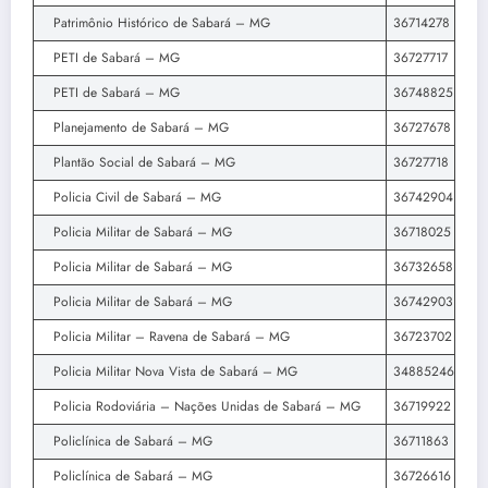
Patrimônio Histórico de Sabará – MG
36714278
PETI de Sabará – MG
36727717
PETI de Sabará – MG
36748825
Planejamento de Sabará – MG
36727678
Plantão Social de Sabará – MG
36727718
Policia Civil de Sabará – MG
36742904
Policia Militar de Sabará – MG
36718025
Policia Militar de Sabará – MG
36732658
Policia Militar de Sabará – MG
36742903
Policia Militar – Ravena de Sabará – MG
36723702
Policia Militar Nova Vista de Sabará – MG
34885246
Policia Rodoviária – Nações Unidas de Sabará – MG
36719922
Policlínica de Sabará – MG
36711863
Policlínica de Sabará – MG
36726616