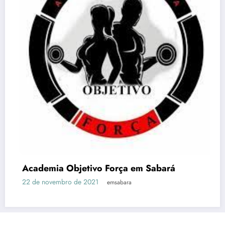
Acqua Gin Academia – EM S
27 de abril de 2021
emsabara
Em Sabará
Notícias
História de Sabará – MG
Pontos Turísticos – EM Sabará
Vagas
Horários Ônibus
Contato
m Sabará
Site Otimizado por:
Agência Digital HGX Criação de Site BH
Criação
de Landing Pages
e
Marketing Digital