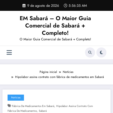
Pular
9 de agosto de 2026
5:56:36 AM
para
o
EM Sabará – O Maior Guia
conteúdo
Comercial de Sabará +
Completo!
O Maior Guia Comercial de Sabará + Completo!
Página inicial
Notícias
Hipolabor assina contrato com fábrica de medicamentos em Sabará
Notícias
,
Fábrica De Medicamentos Em Sabará
Hipolabor Assina Contrato Com
,
Fábrica De Medicamentos
Sabará