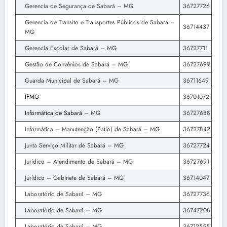
Gerencia de Segurança de Sabará – MG
36727726
Gerencia de Transito e Transportes Públicos de Sabará –
36714437
MG
Gerencia Escolar de Sabará – MG
36727711
Gestão de Convênios de Sabará – MG
36727699
Guarda Municipal de Sabará – MG
36711649
IFMG
36701072
Informática de Sabará
– MG
36727688
Informática – Manutenção (Patio) de Sabará – MG
36727842
Junta Serviço Militar de Sabará – MG
36727724
Jurídico – Atendimento de Sabará – MG
36727691
Jurídico – Gabinete de Sabará – MG
36714047
Laboratório de Sabará – MG
36727736
Laboratório de Sabará – MG
36747208
Laboratório de Sabará – MG
36712555