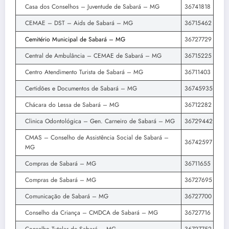
Casa dos Conselhos – Juventude de Sabará – MG
36741818
CEMAE – DST – Aids de Sabará – MG
36715462
Cemitério Municipal de Sabará – MG
36727729
Central de Ambulância – CEMAE de Sabará – MG
36715225
Centro Atendimento Turista de Sabará – MG
36711403
Certidões e Documentos de Sabará – MG
36745935
Chácara do Lessa de Sabará – MG
36712282
Clinica Odontológica – Gen. Carneiro de Sabará – MG
36729442
CMAS – Conselho de Assistência Social de Sabará –
36742597
MG
Compras de Sabará – MG
36711655
Compras de Sabará – MG
36727695
Comunicação de Sabará – MG
36727700
Conselho da Criança – CMDCA de Sabará – MG
36727716