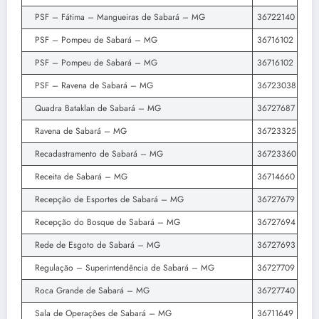
PSF – Fátima – Mangueiras de Sabará – MG
36722140
PSF – Pompeu de Sabará – MG
36716102
PSF – Pompeu de Sabará – MG
36716102
PSF – Ravena de Sabará – MG
36723038
Quadra Bataklan de Sabará – MG
36727687
Ravena de Sabará – MG
36723325
Recadastramento de Sabará – MG
36723360
Receita de Sabará – MG
36714660
Recepção de Esportes de Sabará – MG
36727679
Recepção do Bosque de Sabará – MG
36727694
Rede de Esgoto de Sabará – MG
36727693
Regulação – Superintendência de Sabará – MG
36727709
Roca Grande de Sabará – MG
36727740
Sala de Operações de Sabará – MG
36711649