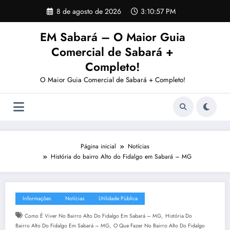
Pular
8 de agosto de 2026
3:10:58 PM
para
o
EM Sabará – O Maior Guia
conteúdo
Comercial de Sabará +
Completo!
O Maior Guia Comercial de Sabará + Completo!
Página inicial
Notícias
História do bairro Alto do Fidalgo em Sabará – MG
Informações
Notícias
Utilidade Pública
,
Como É Viver No Bairro Alto Do Fidalgo Em Sabará – MG
História Do
,
Bairro Alto Do Fidalgo Em Sabará – MG
O Que Fazer No Bairro Alto Do Fidalgo