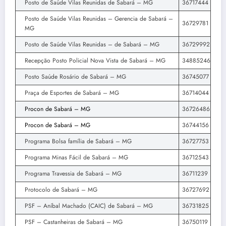
Posto de Saúde Vilas Reunidas de Sabará – MG
36717444
Posto de Saúde Vilas Reunidas – Gerencia de Sabará –
36729781
MG
Posto de Saúde Vilas Reunidas – de Sabará – MG
36729992
Recepção Posto Policial Nova Vista de Sabará – MG
34885246
Posto Saúde Rosário de Sabará – MG
36745077
Praça de Esportes de Sabará – MG
36714044
Procon de Sabará – MG
36726486
Procon de Sabará – MG
36744156
Programa Bolsa família de Sabará – MG
36727753
Programa Minas Fácil de Sabará – MG
36712543
Programa Travessia de Sabará – MG
36711239
Protocolo de Sabará – MG
36727692
PSF – Aníbal Machado (CAIC) de Sabará – MG
36731825
PSF – Castanheiras de Sabará – MG
36750119