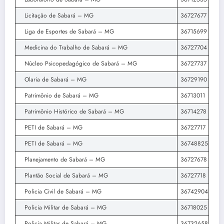
Licitação de Sabará – MG
36727677
Liga de Esportes de Sabará – MG
36715699
Medicina do Trabalho de Sabará – MG
36727704
Núcleo Psicopedagógico de Sabará – MG
36727737
Olaria de Sabará – MG
36729190
Patrimônio de Sabará – MG
36713011
Patrimônio Histórico de Sabará – MG
36714278
PETI de Sabará – MG
36727717
PETI de Sabará – MG
36748825
Planejamento de Sabará – MG
36727678
Plantão Social de Sabará – MG
36727718
Policia Civil de Sabará – MG
36742904
Policia Militar de Sabará – MG
36718025
Policia Militar de Sabará – MG
36732658