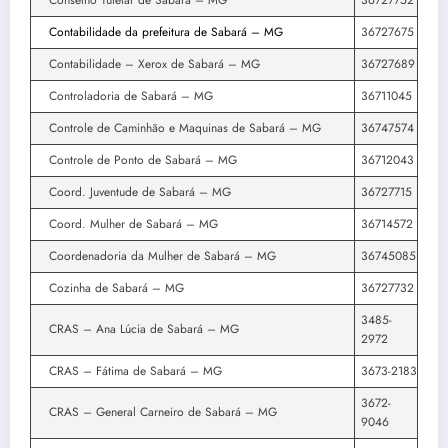
Conselho Tutelar de Sabará – MG
36727752
Contabilidade da prefeitura de Sabará – MG
36727675
Contabilidade – Xerox de Sabará – MG
36727689
Controladoria de Sabará – MG
36711045
Controle de Caminhão e Maquinas de Sabará – MG
36747574
Controle de Ponto de Sabará – MG
36712043
Coord. Juventude de Sabará – MG
36727715
Coord. Mulher de Sabará – MG
36714572
Coordenadoria da Mulher de Sabará – MG
36745085
Cozinha de Sabará – MG
36727732
3485-
CRAS – Ana Lúcia de Sabará – MG
2972
CRAS – Fátima de Sabará – MG
3673-2183
3672-
CRAS – General Carneiro de Sabará – MG
9046