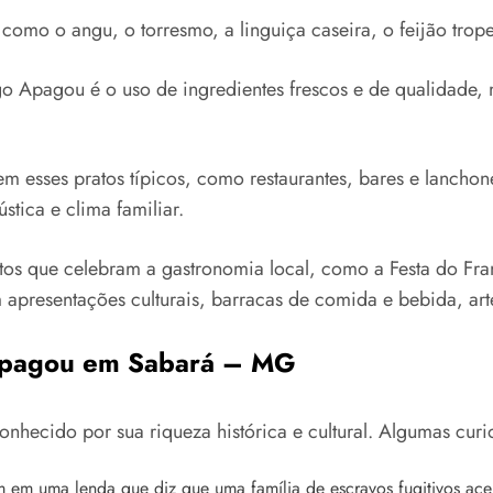
 como o angu, o torresmo, a linguiça caseira, o feijão trope
go Apagou é o uso de ingredientes frescos e de qualidade,
em esses pratos típicos, como restaurantes, bares e lanchon
tica e clima familiar.
entos que celebram a gastronomia local, como a Festa do F
om apresentações culturais, barracas de comida e bebida, ar
 Apagou em Sabará – MG
hecido por sua riqueza histórica e cultural. Algumas curio
 uma lenda que diz que uma família de escravos fugitivos acen