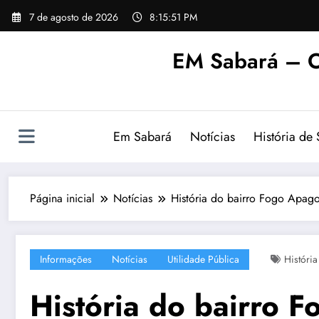
Pular
7 de agosto de 2026
8:15:52 PM
para
o
EM Sabará – O
conteúdo
Em Sabará
Notícias
História de
Página inicial
Notícias
História do bairro Fogo Apa
Informações
Notícias
Utilidade Pública
Históri
História do bairro