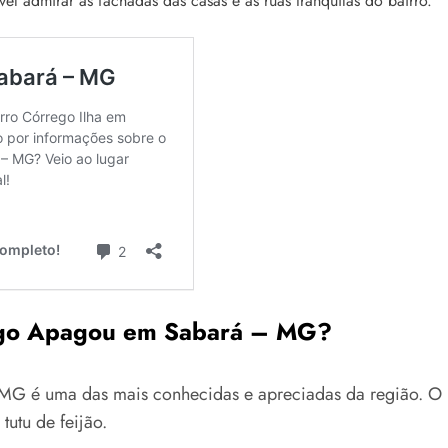
vel admirar as fachadas das casas e as ruas tranquilas do bairro.
Fogo Apagou em Sabará – MG?
G é uma das mais conhecidas e apreciadas da região. O bai
utu de feijão.