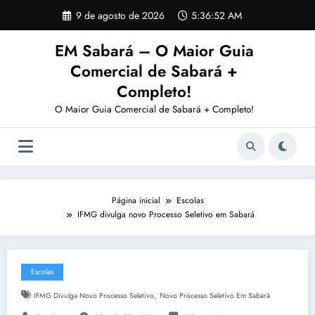
Pular
9 de agosto de 2026
5:36:53 AM
para
o
EM Sabará – O Maior Guia
conteúdo
Comercial de Sabará +
Completo!
O Maior Guia Comercial de Sabará + Completo!
Página inicial
Escolas
IFMG divulga novo Processo Seletivo em Sabará
Escolas
,
IFMG Divulga Novo Processo Seletivo
Novo Processo Seletivo Em Sabará