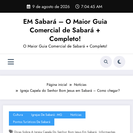
Pular
9 de agosto de 2026
7:04:46 AM
para
o
EM Sabará – O Maior Guia
conteúdo
Comercial de Sabará +
Completo!
O Maior Guia Comercial de Sabará + Completo!
Página inicial
Notícias
Igreja Capela do Senhor Bom Jesus em Sabará – Como chegar?
Cultura
Igrejas De Sabará - MG
Notícias
Pontos Turísticos De Sabará
,
Dicas Sobre A Igreja Capela Do Senhor Bom Jesus Em Sabará
Informações