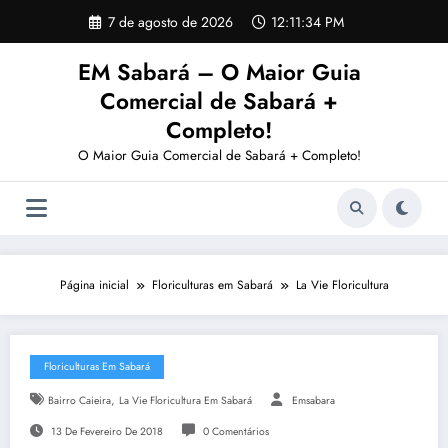
Pular
7 de agosto de 2026
12:11:34 PM
para
o
EM Sabará – O Maior Guia
conteúdo
Comercial de Sabará +
Completo!
O Maior Guia Comercial de Sabará + Completo!
Página inicial
Floriculturas em Sabará
La Vie Floricultura
Floriculturas Em Sabará
,
Bairro Caieira
La Vie Floricultura Em Sabará
Emsabara
13 De Fevereiro De 2018
0 Comentários