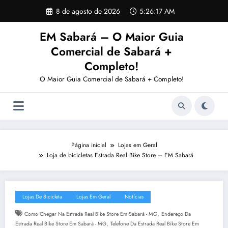
Pular
8 de agosto de 2026
5:26:18 AM
para
o
EM Sabará – O Maior Guia
conteúdo
Comercial de Sabará +
Completo!
O Maior Guia Comercial de Sabará + Completo!
Página inicial
Lojas em Geral
Loja de bicicletas Estrada Real Bike Store – EM Sabará
Lojas De Bicicleta
Lojas Em Geral
Notícias
,
Como Chegar Na Estrada Real Bike Store Em Sabará - MG
Endereço Da
,
Estrada Real Bike Store Em Sabará - MG
Telefone Da Estrada Real Bike Store Em