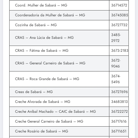
Coord. Mulher de Sabará – MG
36714572
Coordenadoria da Mulher de Sabará – MG
36745085
Cozinha de Sabará – MG
36727732
3485-
CRAS – Ana Lúcia de Sabará – MG
2972
CRAS – Fátima de Sabará – MG
3673-2183
3672-
CRAS – General Carneiro de Sabará – MG
9046
3674-
CRAS – Roca Grande de Sabará – MG
5496
Creas de Sabará – MG
36727696
Creche Alvorada de Sabará – MG
34683813
Creche Aníbal Machado – CAIC de Sabará – MG
36722272
Creche General Carneiro de Sabará – MG
36717616
Creche Rosário de Sabará – MG
36711651