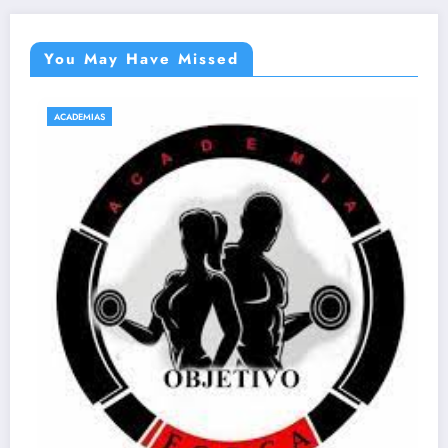
You May Have Missed
ACADEMIAS
NATAÇÃO E HIDROGINÁSTICA EM
Acqua Gin Academia – EM
27 de abril de 2021
emsabara