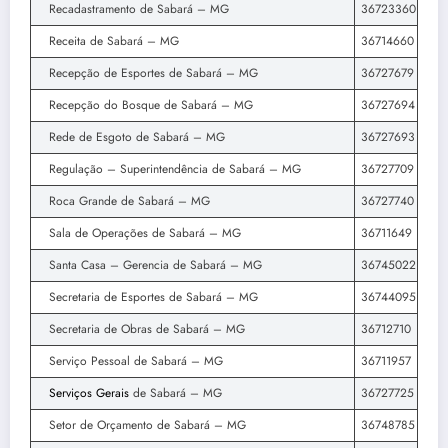
Recadastramento de Sabará – MG
36723360
Receita de Sabará – MG
36714660
Recepção de Esportes de Sabará – MG
36727679
Recepção do Bosque de Sabará – MG
36727694
Rede de Esgoto de Sabará – MG
36727693
Regulação – Superintendência de Sabará – MG
36727709
Roca Grande de Sabará – MG
36727740
Sala de Operações de Sabará – MG
36711649
Santa Casa – Gerencia de Sabará – MG
36745022
Secretaria de Esportes de Sabará – MG
36744095
Secretaria de Obras de Sabará – MG
36712710
Serviço Pessoal de Sabará – MG
36711957
Serviços Gerais
de Sabará – MG
36727725
Setor de Orçamento de Sabará – MG
36748785