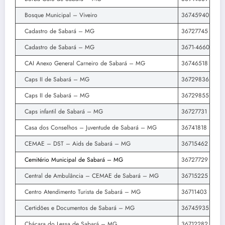
Bosque Municipal – Viveiro
36745940
Cadastro de Sabará – MG
36727745
Cadastro de Sabará – MG
3671-4660
CAI Anexo General Carneiro de Sabará – MG
36746518
Caps II de Sabará – MG
36729836
Caps II de Sabará – MG
36729855
Caps infantil de Sabará – MG
36727731
Casa dos Conselhos – Juventude de Sabará – MG
36741818
CEMAE – DST – Aids de Sabará – MG
36715462
Cemitério Municipal de Sabará – MG
36727729
Central de Ambulância – CEMAE de Sabará – MG
36715225
Centro Atendimento Turista de Sabará – MG
36711403
Certidões e Documentos de Sabará – MG
36745935
Chácara do Lessa de Sabará – MG
36712282