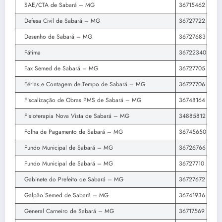
SAE/CTA de Sabará – MG
36715462
Defesa Civil de Sabará – MG
36727722
Desenho de Sabará – MG
36727683
Fátima
36722340
Fax Semed de Sabará – MG
36727705
Férias e Contagem de Tempo de Sabará – MG
36727706
Fiscalização de Obras PMS de Sabará – MG
36748164
Fisioterapia Nova Vista de Sabará – MG
34885812
Folha de Pagamento de Sabará – MG
36745650
Fundo Municipal de Sabará – MG
36726766
Fundo Municipal de Sabará – MG
36727710
Gabinete do Prefeito de Sabará – MG
36727672
Galpão Semed de Sabará – MG
36741936
General Carneiro de Sabará – MG
36717569