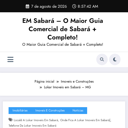
Pular
7 de agosto de 2026
8:57:43 AM
para
o
EM Sabará – O Maior Guia
conteúdo
Comercial de Sabará +
Completo!
O Maior Guia Comercial de Sabará + Completo!
Página inicial
Imoveis e Construções
Lokar Imoveis em Sabará – MG
Imobiliárias
Imoveis E Construções
Notícias
,
,
Locald A Lokar Imoveis Em Sabará
Onde Fica A Lokar Imoveis Em Sabará[
Telefone Da Lokar Imoveis Em Sabará