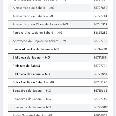
Almoxarifado de Sabará – MG
36727680
Almoxarifado de Sabará – MG
36727744
Almoxarifado do Obras de Sabará – MG
36745919
Regional Ana Lúcia de Sabará – MG
34851285
Aprovação de Projetos de Sabará – MG
36727721
Banco Alimentos de Sabará
– MG
36714730
Biblioteca de Sabará – MG
36711289
Prefeitura de Sabará
36727701
Biblioteca de Sabará – MG
36727864
Bolsa Família de Sabará – MG
36741896
Bombeiros de Sabará – MG
36715666
Bombeiros de Sabará – MG
36727749
Bombeiros de Sabará – MG
36742902
Borba Gato de Sabará – MG
36914039