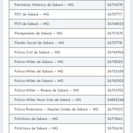
Patrimônio Histórico de Sabará – MG
36714278
PETI de Sabará – MG
36727717
PETI de Sabará – MG
36748825
Planejamento de Sabará – MG
36727678
Plantão Social de Sabará – MG
36727718
Policia Civil de Sabará – MG
36742904
Policia Militar de Sabará – MG
36718025
Policia Militar de Sabará – MG
36732658
Policia Militar de Sabará – MG
36742903
Policia Militar – Ravena de Sabará – MG
36723702
Policia Militar Nova Vista de Sabará – MG
34885246
Policia Rodoviária – Nações Unidas de Sabará – MG
36719922
Policlínica de Sabará – MG
36711863
Policlínica de Sabará – MG
36726616