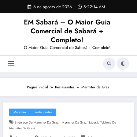
Pular
6 de agosto de 2026
8:22:15 AM
para
o
EM Sabará – O Maior Guia
conteúdo
Comercial de Sabará +
Completo!
O Maior Guia Comercial de Sabará + Completo!
Página inicial
Restaurantes
Marmitex da Grazi
Marmitex
Restaurantes
,
,
Endereço Do Marmitex Da Grazi
Marmitex Da Grazi Sabará
Telefone Do
Marmitex Da Grazi