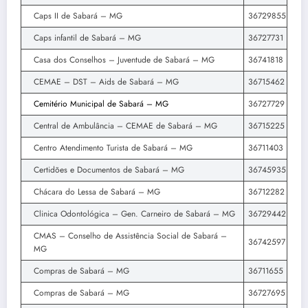
Caps II de Sabará – MG
36729855
Caps infantil de Sabará – MG
36727731
Casa dos Conselhos – Juventude de Sabará – MG
36741818
CEMAE – DST – Aids de Sabará – MG
36715462
Cemitério Municipal de Sabará – MG
36727729
Central de Ambulância – CEMAE de Sabará – MG
36715225
Centro Atendimento Turista de Sabará – MG
36711403
Certidões e Documentos de Sabará – MG
36745935
Chácara do Lessa de Sabará – MG
36712282
Clinica Odontológica – Gen. Carneiro de Sabará – MG
36729442
CMAS – Conselho de Assistência Social de Sabará –
36742597
MG
Compras de Sabará – MG
36711655
Compras de Sabará – MG
36727695