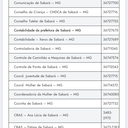
Comunicação de Sabará – MG
36727700
Conselho da Criança – CMDCA de Sabará – MG
36727716
Conselho Tutelar de Sabará – MG
36727752
Contabilidade da prefeitura de Sabará – MG
36727675
Contabilidade – Xerox de Sabará – MG
36727689
Controladoria de Sabará – MG
36711045
Controle de Caminhão e Maquinas de Sabará – MG
36747574
Controle de Ponto de Sabará – MG
36712043
Coord. Juventude de Sabará – MG
36727715
Coord. Mulher de Sabará – MG
36714572
Coordenadoria da Mulher de Sabará – MG
36745085
Cozinha de Sabará – MG
36727732
3485-
CRAS – Ana Lúcia de Sabará – MG
2972
CRAS – Fátima de Sabará – MG
3673-2183