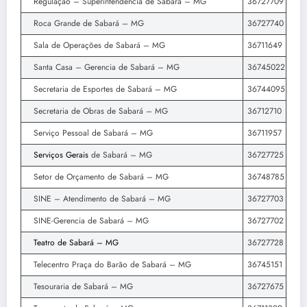
Regulação – Superintendência de Sabará – MG
36727709
Roca Grande de Sabará – MG
36727740
Sala de Operações de Sabará – MG
36711649
Santa Casa – Gerencia de Sabará – MG
36745022
Secretaria de Esportes de Sabará – MG
36744095
Secretaria de Obras de Sabará – MG
36712710
Serviço Pessoal de Sabará – MG
36711957
Serviços Gerais
de Sabará – MG
36727725
Setor de Orçamento de Sabará – MG
36748785
SINE – Atendimento de Sabará – MG
36727703
SINE-Gerencia de Sabará – MG
36727702
Teatro de Sabará – MG
36727728
Telecentro Praça do Barão de Sabará – MG
36745151
Tesouraria de Sabará – MG
36727675