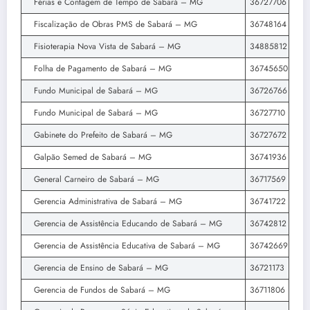
Férias e Contagem de Tempo de Sabará – MG
36727706
Fiscalização de Obras PMS de Sabará – MG
36748164
Fisioterapia Nova Vista de Sabará – MG
34885812
Folha de Pagamento de Sabará – MG
36745650
Fundo Municipal de Sabará – MG
36726766
Fundo Municipal de Sabará – MG
36727710
Gabinete do Prefeito de Sabará – MG
36727672
Galpão Semed de Sabará – MG
36741936
General Carneiro de Sabará – MG
36717569
Gerencia Administrativa de Sabará – MG
36741722
Gerencia de Assistência Educando de Sabará – MG
36742812
Gerencia de Assistência Educativa de Sabará – MG
36742669
Gerencia de Ensino de Sabará – MG
36721173
Gerencia de Fundos de Sabará – MG
36711806