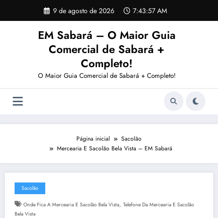
Pular
9 de agosto de 2026
7:43:58 AM
para
o
EM Sabará – O Maior Guia
conteúdo
Comercial de Sabará +
Completo!
O Maior Guia Comercial de Sabará + Completo!
Página inicial
Sacolão
Mercearia E Sacolão Bela Vista – EM Sabará
Sacolão
,
Onde Fica A Mercearia E Sacolão Bela Vista
Telefone Da Mercearia E Sacolão
Bela Vista