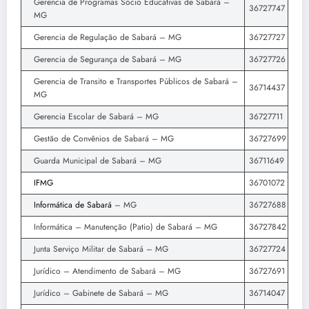
Gerencia de Programas Sócio Educativas de Sabará –
36727747
MG
Gerencia de Regulação de Sabará – MG
36727727
Gerencia de Segurança de Sabará – MG
36727726
Gerencia de Transito e Transportes Públicos de Sabará –
36714437
MG
Gerencia Escolar de Sabará – MG
36727711
Gestão de Convênios de Sabará – MG
36727699
Guarda Municipal de Sabará – MG
36711649
IFMG
36701072
Informática de Sabará
– MG
36727688
Informática – Manutenção (Patio) de Sabará – MG
36727842
Junta Serviço Militar de Sabará – MG
36727724
Jurídico – Atendimento de Sabará – MG
36727691
Jurídico – Gabinete de Sabará – MG
36714047