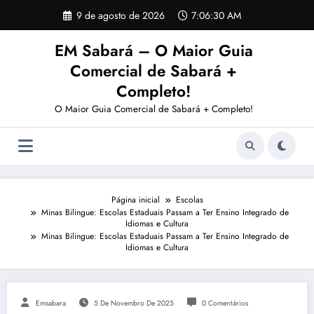
Pular
9 de agosto de 2026
7:06:30 AM
para
o
EM Sabará – O Maior Guia
conteúdo
Comercial de Sabará +
Completo!
O Maior Guia Comercial de Sabará + Completo!
Página inicial
Escolas
Minas Bilingue: Escolas Estaduais Passam a Ter Ensino Integrado de
Idiomas e Cultura
Minas Bilingue: Escolas Estaduais Passam a Ter Ensino Integrado de
Idiomas e Cultura
Emsabara
5 De Novembro De 2025
0 Comentários