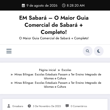
Pular
9 de agosto de 2026
8:28:20 AM
para
o
EM Sabará – O Maior Guia
conteúdo
Comercial de Sabará +
Completo!
O Maior Guia Comercial de Sabará + Completo!
Página inicial
Escolas
Minas Bilingue: Escolas Estaduais Passam a Ter Ensino Integrado de
Idiomas e Cultura
Minas Bilingue: Escolas Estaduais Passam a Ter Ensino Integrado de
Idiomas e Cultura
Emsabara
5 De Novembro De 2025
0 Comentários