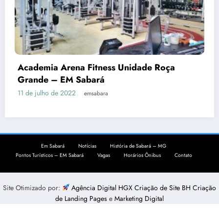
Academia Arena Fitness Unidade Roça
Grande – EM Sabará
11 de julho de 2022
emsabara
Em Sabará
Notícias
História de Sabará – MG
Pontos Turísticos – EM Sabará
Vagas
Horários Ônibus
Contato
Site Otimizado por:
Agência Digital HGX Criação de Site BH
Criação
de Landing Pages
e
Marketing Digital