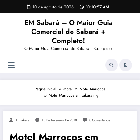
Pular
10 de agosto de 2026
10:10:57 AM
para
o
EM Sabará – O Maior Guia
conteúdo
Comercial de Sabará +
Completo!
O Maior Guia Comercial de Sabará + Completo!
Página inicial
Motel
Motel Marrocos
Motel Marrocos em sabara mg
Emsabara
15 De Fevereiro De 2018
0 Comentários
Motel Marrocos em