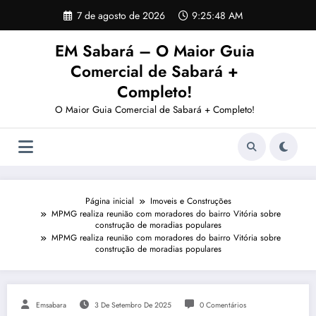
Pular
7 de agosto de 2026
9:25:48 AM
para
o
EM Sabará – O Maior Guia
conteúdo
Comercial de Sabará +
Completo!
O Maior Guia Comercial de Sabará + Completo!
Página inicial
Imoveis e Construções
MPMG realiza reunião com moradores do bairro Vitória sobre
construção de moradias populares
MPMG realiza reunião com moradores do bairro Vitória sobre
construção de moradias populares
Emsabara
3 De Setembro De 2025
0 Comentários