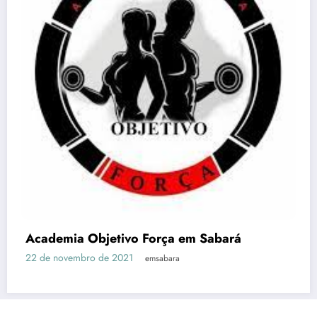
Acqua Gin Academia – EM Sabará
27 de abril de 2021
emsabara
Em Sabará
Notícias
História de Sabará – MG
Pontos Turísticos – EM Sabará
Vagas
Horários Ônibus
Contato
Site Otimizado por:
Agência Digital HGX Criação de Site BH
Criação
de Landing Pages
e
Marketing Digital