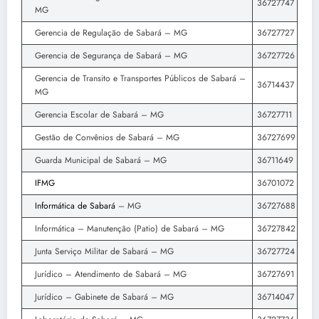
36727747
MG
Gerencia de Regulação de Sabará – MG
36727727
Gerencia de Segurança de Sabará – MG
36727726
Gerencia de Transito e Transportes Públicos de Sabará –
36714437
MG
Gerencia Escolar de Sabará – MG
36727711
Gestão de Convênios de Sabará – MG
36727699
Guarda Municipal de Sabará – MG
36711649
IFMG
36701072
Informática de Sabará
– MG
36727688
Informática – Manutenção (Patio) de Sabará – MG
36727842
Junta Serviço Militar de Sabará – MG
36727724
Jurídico – Atendimento de Sabará – MG
36727691
Jurídico – Gabinete de Sabará – MG
36714047