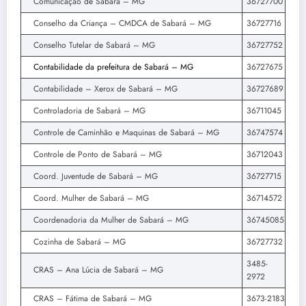
Comunicação de Sabará – MG
36727700
Conselho da Criança – CMDCA de Sabará – MG
36727716
Conselho Tutelar de Sabará – MG
36727752
Contabilidade da prefeitura de Sabará – MG
36727675
Contabilidade – Xerox de Sabará – MG
36727689
Controladoria de Sabará – MG
36711045
Controle de Caminhão e Maquinas de Sabará – MG
36747574
Controle de Ponto de Sabará – MG
36712043
Coord. Juventude de Sabará – MG
36727715
Coord. Mulher de Sabará – MG
36714572
Coordenadoria da Mulher de Sabará – MG
36745085
Cozinha de Sabará – MG
36727732
3485-
CRAS – Ana Lúcia de Sabará – MG
2972
CRAS – Fátima de Sabará – MG
3673-2183