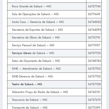
Roca Grande de Sabará – MG
36727740
Sala de Operações de Sabará – MG
36711649
Santa Casa – Gerencia de Sabará – MG
36745022
Secretaria de Esportes de Sabará – MG
36744095
Secretaria de Obras de Sabará – MG
36712710
Serviço Pessoal de Sabará – MG
36711957
Serviços Gerais
de Sabará – MG
36727725
Setor de Orçamento de Sabará – MG
36748785
SINE – Atendimento de Sabará – MG
36727703
SINE-Gerencia de Sabará – MG
36727702
Teatro de Sabará – MG
36727728
Telecentro Praça do Barão de Sabará – MG
36745151
Tesouraria de Sabará – MG
36727675
Transporte de Sabará – MG
36711399