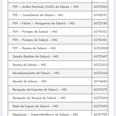
PSF – Aníbal Machado (CAIC) de Sabará – MG
36731825
PSF – Castanheiras de Sabará – MG
36750119
PSF – Fátima – Mangueiras de Sabará – MG
36722140
PSF – Pompeu de Sabará – MG
36716102
PSF – Pompeu de Sabará – MG
36716102
PSF – Ravena de Sabará – MG
36723038
Quadra Bataklan de Sabará – MG
36727687
Ravena de Sabará – MG
36723325
Recadastramento de Sabará – MG
36723360
Receita de Sabará – MG
36714660
Recepção de Esportes de Sabará – MG
36727679
Recepção do Bosque de Sabará – MG
36727694
Rede de Esgoto de Sabará – MG
36727693
Regulação – Superintendência de Sabará – MG
36727709