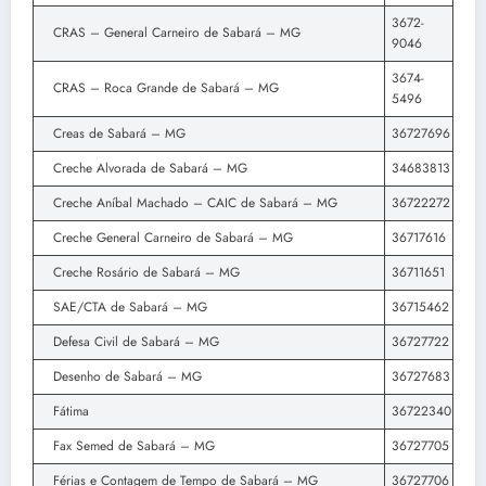
3672-
CRAS – General Carneiro de Sabará – MG
9046
3674-
CRAS – Roca Grande de Sabará – MG
5496
Creas de Sabará – MG
36727696
Creche Alvorada de Sabará – MG
34683813
Creche Aníbal Machado – CAIC de Sabará – MG
36722272
Creche General Carneiro de Sabará – MG
36717616
Creche Rosário de Sabará – MG
36711651
SAE/CTA de Sabará – MG
36715462
Defesa Civil de Sabará – MG
36727722
Desenho de Sabará – MG
36727683
Fátima
36722340
Fax Semed de Sabará – MG
36727705
Férias e Contagem de Tempo de Sabará – MG
36727706