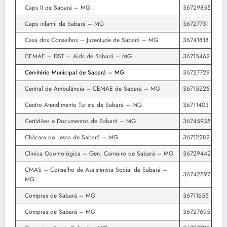
Caps II de Sabará – MG
36729855
Caps infantil de Sabará – MG
36727731
Casa dos Conselhos – Juventude de Sabará – MG
36741818
CEMAE – DST – Aids de Sabará – MG
36715462
Cemitério Municipal de Sabará – MG
36727729
Central de Ambulância – CEMAE de Sabará – MG
36715225
Centro Atendimento Turista de Sabará – MG
36711403
Certidões e Documentos de Sabará – MG
36745935
Chácara do Lessa de Sabará – MG
36712282
Clinica Odontológica – Gen. Carneiro de Sabará – MG
36729442
CMAS – Conselho de Assistência Social de Sabará –
36742597
MG
Compras de Sabará – MG
36711655
Compras de Sabará – MG
36727695