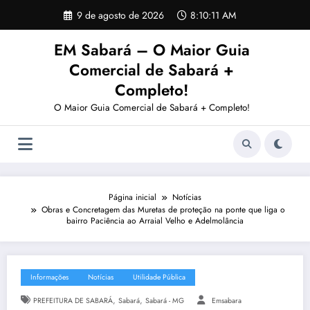
Pular
9 de agosto de 2026
8:10:13 AM
para
o
EM Sabará – O Maior Guia
conteúdo
Comercial de Sabará +
Completo!
O Maior Guia Comercial de Sabará + Completo!
Página inicial
Notícias
Obras e Concretagem das Muretas de proteção na ponte que liga o
bairro Paciência ao Arraial Velho e Adelmolância
Informações
Notícias
Utilidade Pública
,
,
PREFEITURA DE SABARÁ
Sabará
Sabará - MG
Emsabara