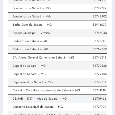
Bombeiros de Sabará – MG
36715666
Bombeiros de Sabará – MG
36727749
Bombeiros de Sabará – MG
36742902
Borba Gato de Sabará – MG
36914039
Bosque Municipal – Viveiro
36745940
Cadastro de Sabará – MG
36727745
Cadastro de Sabará – MG
3671-4660
CAI Anexo General Carneiro de Sabará – MG
36746518
Caps II de Sabará – MG
36729836
Caps II de Sabará – MG
36729855
Caps infantil de Sabará – MG
36727731
Casa dos Conselhos – Juventude de Sabará – MG
36741818
CEMAE – DST – Aids de Sabará – MG
36715462
Cemitério Municipal de Sabará – MG
36727729