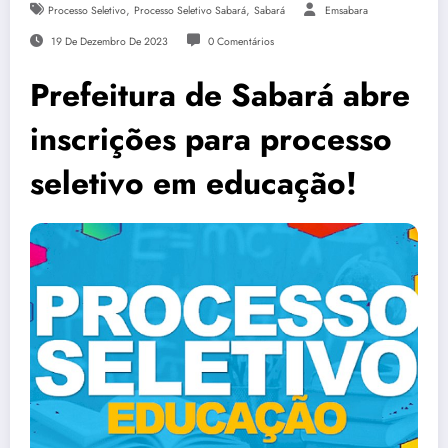
,
,
Processo Seletivo
Processo Seletivo Sabará
Sabará
Emsabara
19 De Dezembro De 2023
0 Comentários
Prefeitura de Sabará abre
inscrições para processo
seletivo em educação!