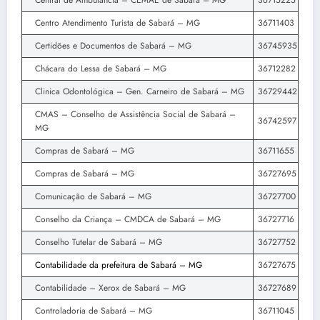
Central de Ambulância – CEMAE de Sabará – MG
36715225
Centro Atendimento Turista de Sabará – MG
36711403
Certidões e Documentos de Sabará – MG
36745935
Chácara do Lessa de Sabará – MG
36712282
Clinica Odontológica – Gen. Carneiro de Sabará – MG
36729442
CMAS – Conselho de Assistência Social de Sabará –
36742597
MG
Compras de Sabará – MG
36711655
Compras de Sabará – MG
36727695
Comunicação de Sabará – MG
36727700
Conselho da Criança – CMDCA de Sabará – MG
36727716
Conselho Tutelar de Sabará – MG
36727752
Contabilidade da prefeitura de Sabará – MG
36727675
Contabilidade – Xerox de Sabará – MG
36727689
Controladoria de Sabará – MG
36711045