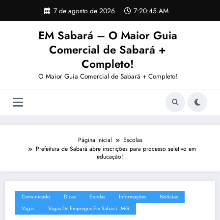
Pular
7 de agosto de 2026
7:20:46 AM
para
o
EM Sabará – O Maior Guia
conteúdo
Comercial de Sabará +
Completo!
O Maior Guia Comercial de Sabará + Completo!
Página inicial
Escolas
Prefeitura de Sabará abre inscrições para processo seletivo em
educação!
Comunicado
Dicas
Escolas
Informações
Notícias
Vagas
Vagas De Empregos Em Sabará - MG