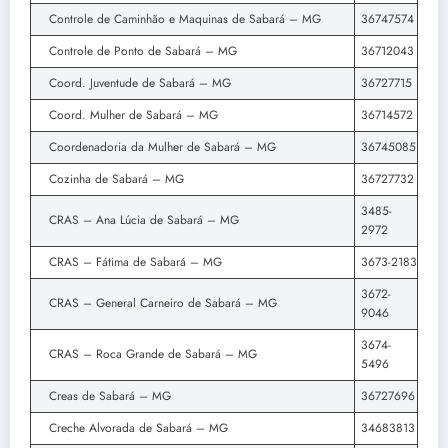
Controle de Caminhão e Maquinas de Sabará – MG
36747574
Controle de Ponto de Sabará – MG
36712043
Coord. Juventude de Sabará – MG
36727715
Coord. Mulher de Sabará – MG
36714572
Coordenadoria da Mulher de Sabará – MG
36745085
Cozinha de Sabará – MG
36727732
3485-
CRAS – Ana Lúcia de Sabará – MG
2972
CRAS – Fátima de Sabará – MG
3673-2183
3672-
CRAS – General Carneiro de Sabará – MG
9046
3674-
CRAS – Roca Grande de Sabará – MG
5496
Creas de Sabará – MG
36727696
Creche Alvorada de Sabará – MG
34683813