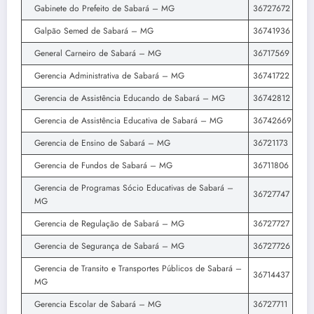
Gabinete do Prefeito de Sabará – MG
36727672
Galpão Semed de Sabará – MG
36741936
General Carneiro de Sabará – MG
36717569
Gerencia Administrativa de Sabará – MG
36741722
Gerencia de Assistência Educando de Sabará – MG
36742812
Gerencia de Assistência Educativa de Sabará – MG
36742669
Gerencia de Ensino de Sabará – MG
36721173
Gerencia de Fundos de Sabará – MG
36711806
Gerencia de Programas Sócio Educativas de Sabará –
36727747
MG
Gerencia de Regulação de Sabará – MG
36727727
Gerencia de Segurança de Sabará – MG
36727726
Gerencia de Transito e Transportes Públicos de Sabará –
36714437
MG
Gerencia Escolar de Sabará – MG
36727711