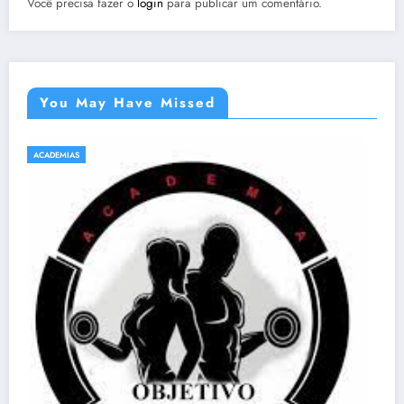
Você precisa fazer o
login
para publicar um comentário.
You May Have Missed
ACADEMIAS
NATAÇÃO E HIDROGINÁSTICA EM SABARÁ
Acqua Gin Academia – EM Sabará
27 de abril de 2021
emsabara