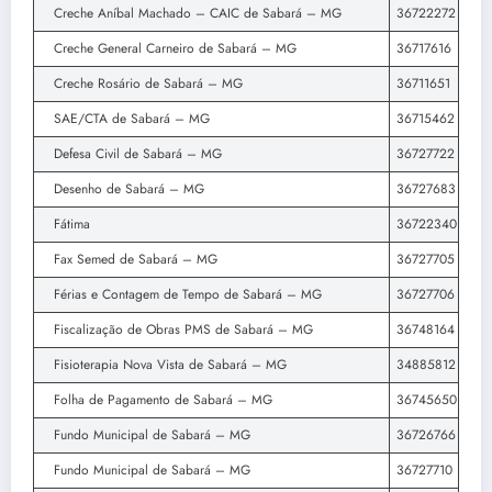
Creche Aníbal Machado – CAIC de Sabará – MG
36722272
Creche General Carneiro de Sabará – MG
36717616
Creche Rosário de Sabará – MG
36711651
SAE/CTA de Sabará – MG
36715462
Defesa Civil de Sabará – MG
36727722
Desenho de Sabará – MG
36727683
Fátima
36722340
Fax Semed de Sabará – MG
36727705
Férias e Contagem de Tempo de Sabará – MG
36727706
Fiscalização de Obras PMS de Sabará – MG
36748164
Fisioterapia Nova Vista de Sabará – MG
34885812
Folha de Pagamento de Sabará – MG
36745650
Fundo Municipal de Sabará – MG
36726766
Fundo Municipal de Sabará – MG
36727710