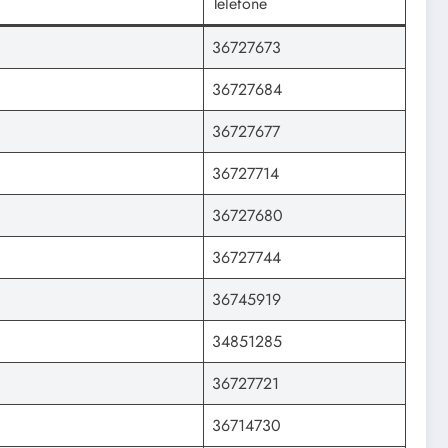
Telefone
36727673
36727684
36727677
36727714
36727680
36727744
36745919
34851285
36727721
36714730