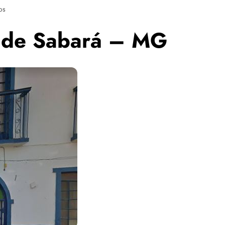
os
l de Sabará – MG