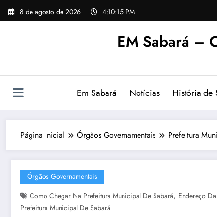
Pular
8 de agosto de 2026
4:10:16 PM
para
o
EM Sabará – O
conteúdo
Em Sabará
Notícias
História de
Página inicial
Órgãos Governamentais
Prefeitura Mu
Órgãos Governamentais
,
Como Chegar Na Prefeitura Municipal De Sabará
Endereço Da 
Prefeitura Municipal De Sabará