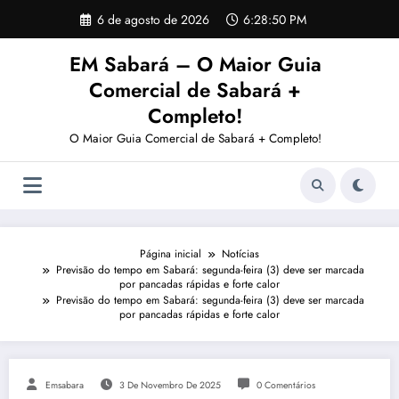
Pular
6 de agosto de 2026
6:28:50 PM
para
o
EM Sabará – O Maior Guia
conteúdo
Comercial de Sabará +
Completo!
O Maior Guia Comercial de Sabará + Completo!
Página inicial
Notícias
Previsão do tempo em Sabará: segunda-feira (3) deve ser marcada
por pancadas rápidas e forte calor
Previsão do tempo em Sabará: segunda-feira (3) deve ser marcada
por pancadas rápidas e forte calor
Emsabara
3 De Novembro De 2025
0 Comentários