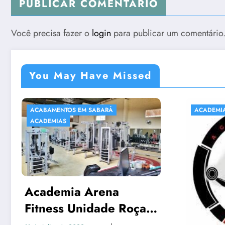
PUBLICAR COMENTÁRIO
Você precisa fazer o
login
para publicar um comentário
You May Have Missed
ABARÁ
ACADEMIAS
rena
dade Roça
M Sabará