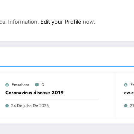
cal Information.
Edit your Profile
now.
Emsabara
0
E
Coronavirus disease 2019
cw-c
24 De Julho De 2026
21