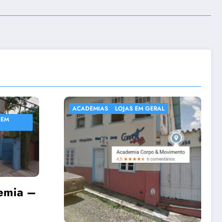
MIAS
LOJAS EM GERAL
ACADEMIAS
NATAÇÃO E HIDROGINÁSTI
SABARÁ
Academia Núcl
Cultural Sattwa
10 de dezembro de 2020