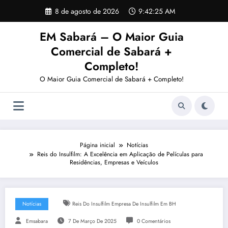
Pular
8 de agosto de 2026
9:42:26 AM
para
o
EM Sabará – O Maior Guia
conteúdo
Comercial de Sabará +
Completo!
O Maior Guia Comercial de Sabará + Completo!
Página inicial
Notícias
Reis do Insulfilm: A Excelência em Aplicação de Películas para
Residências, Empresas e Veículos
Notícias
Reis Do Insulfilm Empresa De Insulfilm Em BH
Emsabara
7 De Março De 2025
0 Comentários