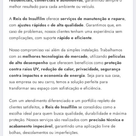
residenciais, comerciais e automotivas
, garantindo sempre o
melhor resultado para cada ambiente ou veículo.
A
Reis do Insulfilm
oferece
serviços de manutenção e reparo
,
com
ajustes rápidos
e
de alta qualidade
. Garantimos que, em
caso de problemas, nossos clientes tenham uma experiência sem
complicações, com suporte
rápido e eficiente
.
Nosso compromisso vai além da simples instalação. Trabalhamos
com as
melhores tecnologias do mercado
, utilizando
películas
de alto desempenho
que oferecem benefícios como
proteção
contra raios UV, redução de calor, privacidade, segurança
contra impactos e economia de energia
. Seja para sua casa,
sua empresa ou seu carro, temos a solução perfeita para
transformar seu espaço com sofisticação e eficiência.
Com um atendimento diferenciado e um portfólio repleto de
clientes satisfeitos, a
Reis do Insulfilm
se consolidou como a
escolha ideal para quem busca qualidade, durabilidade e máxima
proteção. Nossos serviços são realizados com
precisão técnica e
acabamento impecável
, garantindo uma aplicação livre de
bolhas, descolamentos ou imperfeições.