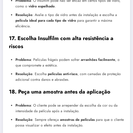
Problema
: O Insulfilm pode não ser eficaz em certos tipos de vidro,
como o
vidro espelhado
.
Resolução
: Avalie o tipo de vidro antes da instalação e escolha a
película ideal para cada tipo de vidro
para garantir a máxima
eficiência.
17.
Escolha Insulfilm com alta resistência a
riscos
Problema
: Películas frágeis podem sofrer
arranhões facilmente
, o
que compromete a estética.
Resolução
: Escolha
películas anti-risco
, com camadas de proteção
adicional contra danos e abrasões.
18.
Peça uma amostra antes da aplicação
Problema
: O cliente pode se arrepender da escolha da cor ou da
intensidade da película após a instalação.
Resolução
: Sempre ofereça
amostras de películas
para que o cliente
possa visualizar o efeito antes da instalação.