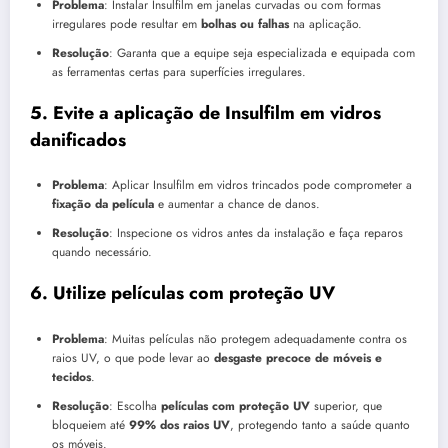
Problema
: Instalar Insulfilm em janelas curvadas ou com formas
irregulares pode resultar em
bolhas ou falhas
na aplicação.
Resolução
: Garanta que a equipe seja especializada e equipada com
as ferramentas certas para superfícies irregulares.
5.
Evite a aplicação de Insulfilm em vidros
danificados
Problema
: Aplicar Insulfilm em vidros trincados pode comprometer a
fixação da película
e aumentar a chance de danos.
Resolução
: Inspecione os vidros antes da instalação e faça reparos
quando necessário.
6.
Utilize películas com proteção UV
Problema
: Muitas películas não protegem adequadamente contra os
raios UV, o que pode levar ao
desgaste precoce de móveis e
tecidos
.
Resolução
: Escolha
películas com proteção UV
superior, que
bloqueiem até
99% dos raios UV
, protegendo tanto a saúde quanto
os móveis.