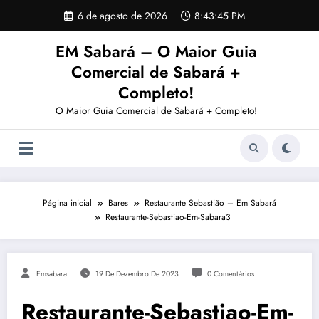
Pular
6 de agosto de 2026
8:43:45 PM
para
o
EM Sabará – O Maior Guia
conteúdo
Comercial de Sabará +
Completo!
O Maior Guia Comercial de Sabará + Completo!
Página inicial
Bares
Restaurante Sebastião – Em Sabará
Restaurante-Sebastiao-Em-Sabara3
Emsabara
19 De Dezembro De 2023
0 Comentários
Restaurante-Sebastiao-Em-