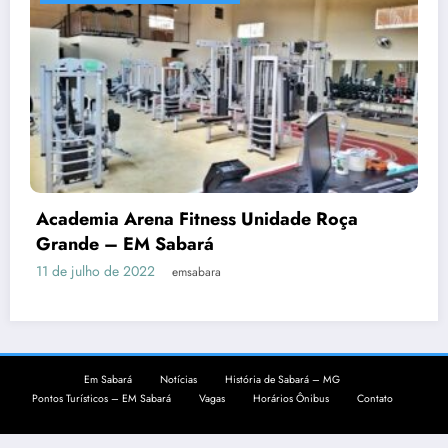
Academia Arena Fitness Unidade Roça
Grande – EM Sabará
11 de julho de 2022
emsabara
Em Sabará
Notícias
História de Sabará – MG
Pontos Turísticos – EM Sabará
Vagas
Horários Ônibus
Contato