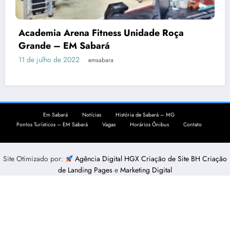
itness Unidade Roça
ará
sabara
Academia Objetivo
22 de novembro de 2021
Em Sabará
Notícias
História de Sabará – MG
Pontos Turísticos – EM Sabará
Vagas
Horários Ônibus
Contato
Site Otimizado por:
Agência Digital HGX Criação de Site BH
Criação