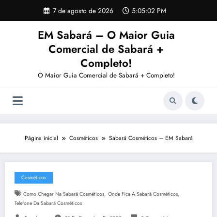
Pular
7 de agosto de 2026
5:05:02 PM
para
o
EM Sabará – O Maior Guia
conteúdo
Comercial de Sabará +
Completo!
O Maior Guia Comercial de Sabará + Completo!
Página inicial
Cosméticos
Sabará Cosméticos – EM Sabará
Cosméticos
,
,
Como Chegar Na Sabará Cosméticos
Onde Fica A Sabará Cosméticos
Telefone Da Sabará Cosméticos