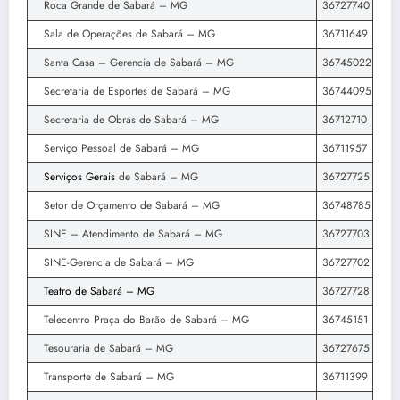
Roca Grande de Sabará – MG
36727740
Sala de Operações de Sabará – MG
36711649
Santa Casa – Gerencia de Sabará – MG
36745022
Secretaria de Esportes de Sabará – MG
36744095
Secretaria de Obras de Sabará – MG
36712710
Serviço Pessoal de Sabará – MG
36711957
Serviços Gerais
de Sabará – MG
36727725
Setor de Orçamento de Sabará – MG
36748785
SINE – Atendimento de Sabará – MG
36727703
SINE-Gerencia de Sabará – MG
36727702
Teatro de Sabará – MG
36727728
Telecentro Praça do Barão de Sabará – MG
36745151
Tesouraria de Sabará – MG
36727675
Transporte de Sabará – MG
36711399