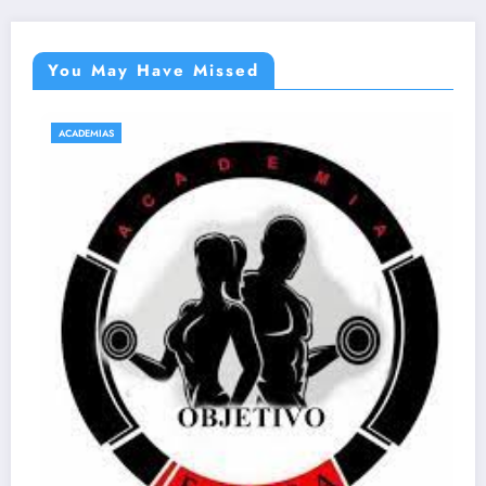
You May Have Missed
ACADEMIAS
NATAÇÃO E HIDROGINÁSTICA EM SABARÁ
Acqua Gin Academia – EM Sab
27 de abril de 2021
emsabara