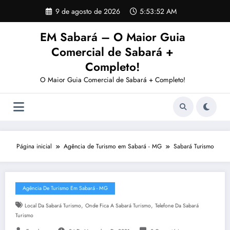
Pular
9 de agosto de 2026
5:53:53 AM
para
o
EM Sabará – O Maior Guia
conteúdo
Comercial de Sabará +
Completo!
O Maior Guia Comercial de Sabará + Completo!
Página inicial
Agência de Turismo em Sabará - MG
Sabará Turismo
Agência De Turismo Em Sabará - MG
,
,
Local Da Sabará Turismo
Onde Fica A Sabará Turismo
Telefone Da Sabará
Turismo