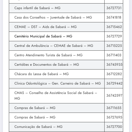
Caps infantil de Sabará – MG
36727731
Casa dos Conselhos – Juventude de Sabará – MG
36741818
CEMAE – DST – Aids de Sabará – MG
36715462
Cemitério Municipal de Sabará – MG
36727729
Central de Ambulância – CEMAE de Sabará – MG
36715225
Centro Atendimento Turista de Sabará – MG
36711403
Certidões e Documentos de Sabará – MG
36745935
Chácara do Lessa de Sabará – MG
36712282
Clinica Odontológica – Gen. Carneiro de Sabará – MG
36729442
CMAS – Conselho de Assistência Social de Sabará –
36742597
MG
Compras de Sabará – MG
36711655
Compras de Sabará – MG
36727695
Comunicação de Sabará – MG
36727700