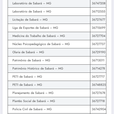
Laboratório de Sabará – MG
36747208
Laboratório de Sabará – MG
36712555
Licitação de Sabará – MG
36727677
Liga de Esportes de Sabará – MG
36715699
Medicina do Trabalho de Sabará – MG
36727704
Núcleo Psicopedagógico de Sabará – MG
36727737
Olaria de Sabará – MG
36729190
Patrimônio de Sabará – MG
36713011
Patrimônio Histórico de Sabará – MG
36714278
PETI de Sabará – MG
36727717
PETI de Sabará – MG
36748825
Planejamento de Sabará – MG
36727678
Plantão Social de Sabará – MG
36727718
Policia Civil de Sabará – MG
36742904