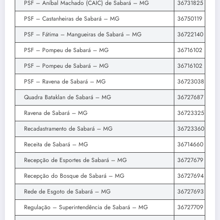
PSF – Aníbal Machado (CAIC) de Sabará – MG
36731825
PSF – Castanheiras de Sabará – MG
36750119
PSF – Fátima – Mangueiras de Sabará – MG
36722140
PSF – Pompeu de Sabará – MG
36716102
PSF – Pompeu de Sabará – MG
36716102
PSF – Ravena de Sabará – MG
36723038
Quadra Bataklan de Sabará – MG
36727687
Ravena de Sabará – MG
36723325
Recadastramento de Sabará – MG
36723360
Receita de Sabará – MG
36714660
Recepção de Esportes de Sabará – MG
36727679
Recepção do Bosque de Sabará – MG
36727694
Rede de Esgoto de Sabará – MG
36727693
Regulação – Superintendência de Sabará – MG
36727709