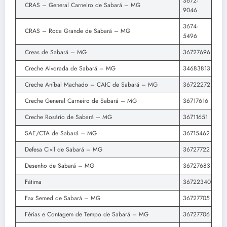
3672-
CRAS – General Carneiro de Sabará – MG
9046
3674-
CRAS – Roca Grande de Sabará – MG
5496
Creas de Sabará – MG
36727696
Creche Alvorada de Sabará – MG
34683813
Creche Aníbal Machado – CAIC de Sabará – MG
36722272
Creche General Carneiro de Sabará – MG
36717616
Creche Rosário de Sabará – MG
36711651
SAE/CTA de Sabará – MG
36715462
Defesa Civil de Sabará – MG
36727722
Desenho de Sabará – MG
36727683
Fátima
36722340
Fax Semed de Sabará – MG
36727705
Férias e Contagem de Tempo de Sabará – MG
36727706