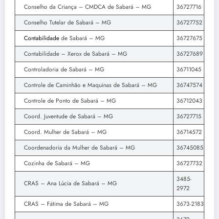
Conselho da Criança – CMDCA de Sabará – MG
36727716
Conselho Tutelar de Sabará – MG
36727752
Contabilidade
de Sabará – MG
36727675
Contabilidade – Xerox de Sabará – MG
36727689
Controladoria de Sabará – MG
36711045
Controle de Caminhão e Maquinas de Sabará – MG
36747574
Controle de Ponto de Sabará – MG
36712043
Coord. Juventude de Sabará – MG
36727715
Coord. Mulher de Sabará – MG
36714572
Coordenadoria da Mulher de Sabará – MG
36745085
Cozinha de Sabará – MG
36727732
3485-
CRAS – Ana Lúcia de Sabará – MG
2972
CRAS – Fátima de Sabará – MG
3673-2183