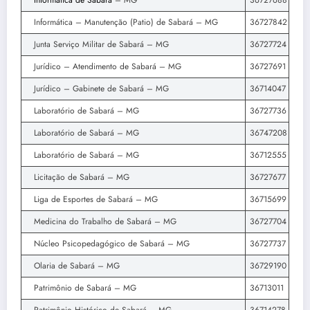
Informática de Sabará
– MG
36727688
Informática – Manutenção (Patio) de Sabará – MG
36727842
Junta Serviço Militar de Sabará – MG
36727724
Jurídico – Atendimento de Sabará – MG
36727691
Jurídico – Gabinete de Sabará – MG
36714047
Laboratório de Sabará – MG
36727736
Laboratório de Sabará – MG
36747208
Laboratório de Sabará – MG
36712555
Licitação de Sabará – MG
36727677
Liga de Esportes de Sabará – MG
36715699
Medicina do Trabalho de Sabará – MG
36727704
Núcleo Psicopedagógico de Sabará – MG
36727737
Olaria de Sabará – MG
36729190
Patrimônio de Sabará – MG
36713011