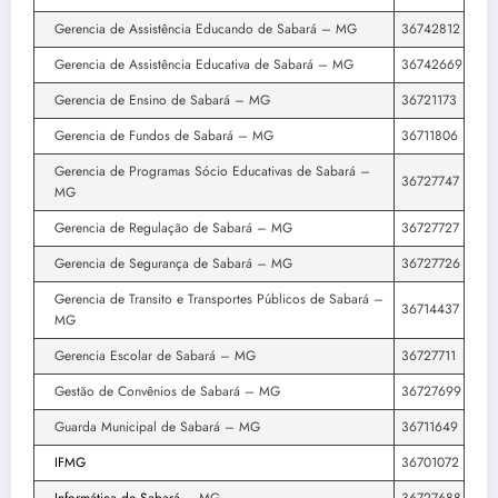
Gerencia de Assistência Educando de Sabará – MG
36742812
Gerencia de Assistência Educativa de Sabará – MG
36742669
Gerencia de Ensino de Sabará – MG
36721173
Gerencia de Fundos de Sabará – MG
36711806
Gerencia de Programas Sócio Educativas de Sabará –
36727747
MG
Gerencia de Regulação de Sabará – MG
36727727
Gerencia de Segurança de Sabará – MG
36727726
Gerencia de Transito e Transportes Públicos de Sabará –
36714437
MG
Gerencia Escolar de Sabará – MG
36727711
Gestão de Convênios de Sabará – MG
36727699
Guarda Municipal de Sabará – MG
36711649
IFMG
36701072