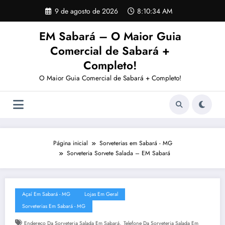
Pular
9 de agosto de 2026
8:10:35 AM
para
o
EM Sabará – O Maior Guia
conteúdo
Comercial de Sabará +
Completo!
O Maior Guia Comercial de Sabará + Completo!
Página inicial
Sorveterias em Sabará - MG
Sorveteria Sorvete Salada – EM Sabará
Açaí Em Sabará - MG
Lojas Em Geral
Sorveterias Em Sabará - MG
,
Endereço Da Sorveteria Salada Em Sabará
Telefone Da Sorveteria Salada Em