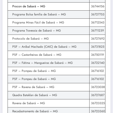
Procon de Sabará – MG
36744156
Programa Bolsa família de Sabará – MG
36727753
Programa Minas Fácil de Sabará – MG
36712543
Programa Travessia de Sabará – MG
36711239
Protocolo de Sabará – MG
36727692
PSF – Aníbal Machado (CAIC) de Sabará – MG
36731825
PSF – Castanheiras de Sabará – MG
36750119
PSF – Fátima – Mangueiras de Sabará – MG
36722140
PSF – Pompeu de Sabará – MG
36716102
PSF – Pompeu de Sabará – MG
36716102
PSF – Ravena de Sabará – MG
36723038
Quadra Bataklan de Sabará – MG
36727687
Ravena de Sabará – MG
36723325
Recadastramento de Sabará – MG
36723360