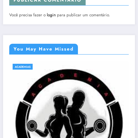
PUBLICAR COMENTÁRIO
Você precisa fazer o
login
para publicar um comentário.
You May Have Missed
ACADEMIAS
NATAÇÃO E HIDROGINÁSTICA EM SABARÁ