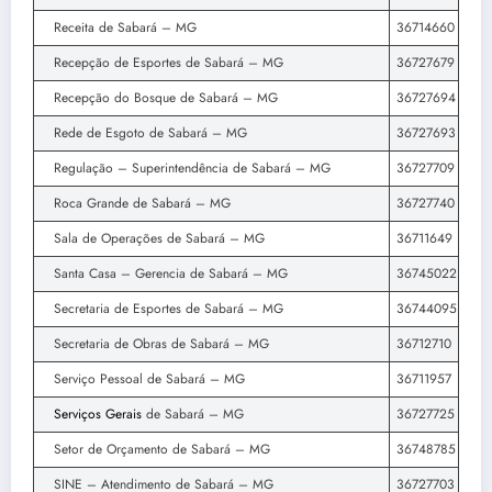
Receita de Sabará – MG
36714660
Recepção de Esportes de Sabará – MG
36727679
Recepção do Bosque de Sabará – MG
36727694
Rede de Esgoto de Sabará – MG
36727693
Regulação – Superintendência de Sabará – MG
36727709
Roca Grande de Sabará – MG
36727740
Sala de Operações de Sabará – MG
36711649
Santa Casa – Gerencia de Sabará – MG
36745022
Secretaria de Esportes de Sabará – MG
36744095
Secretaria de Obras de Sabará – MG
36712710
Serviço Pessoal de Sabará – MG
36711957
Serviços Gerais
de Sabará – MG
36727725
Setor de Orçamento de Sabará – MG
36748785
SINE – Atendimento de Sabará – MG
36727703