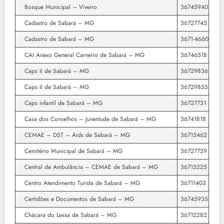
Bosque Municipal – Viveiro
36745940
Cadastro de Sabará – MG
36727745
Cadastro de Sabará – MG
3671-4660
CAI Anexo General Carneiro de Sabará – MG
36746518
Caps II de Sabará – MG
36729836
Caps II de Sabará – MG
36729855
Caps infantil de Sabará – MG
36727731
Casa dos Conselhos – Juventude de Sabará – MG
36741818
CEMAE – DST – Aids de Sabará – MG
36715462
Cemitério Municipal de Sabará – MG
36727729
Central de Ambulância – CEMAE de Sabará – MG
36715225
Centro Atendimento Turista de Sabará – MG
36711403
Certidões e Documentos de Sabará – MG
36745935
Chácara do Lessa de Sabará – MG
36712282