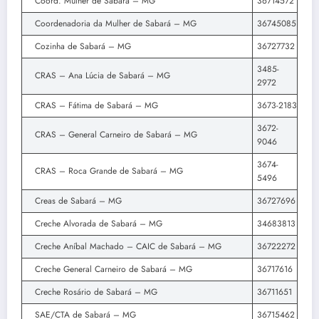
Coord. Mulher de Sabará – MG
36714572
Coordenadoria da Mulher de Sabará – MG
36745085
Cozinha de Sabará – MG
36727732
3485-
CRAS – Ana Lúcia de Sabará – MG
2972
CRAS – Fátima de Sabará – MG
3673-2183
3672-
CRAS – General Carneiro de Sabará – MG
9046
3674-
CRAS – Roca Grande de Sabará – MG
5496
Creas de Sabará – MG
36727696
Creche Alvorada de Sabará – MG
34683813
Creche Aníbal Machado – CAIC de Sabará – MG
36722272
Creche General Carneiro de Sabará – MG
36717616
Creche Rosário de Sabará – MG
36711651
SAE/CTA de Sabará – MG
36715462