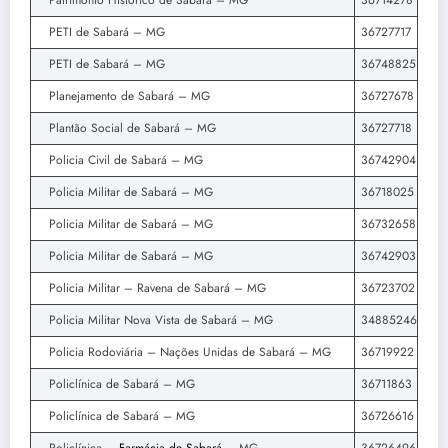
Patrimônio Histórico de Sabará – MG
36714278
PETI de Sabará – MG
36727717
PETI de Sabará – MG
36748825
Planejamento de Sabará – MG
36727678
Plantão Social de Sabará – MG
36727718
Policia Civil de Sabará – MG
36742904
Policia Militar de Sabará – MG
36718025
Policia Militar de Sabará – MG
36732658
Policia Militar de Sabará – MG
36742903
Policia Militar – Ravena de Sabará – MG
36723702
Policia Militar Nova Vista de Sabará – MG
34885246
Policia Rodoviária – Nações Unidas de Sabará – MG
36719922
Policlínica de Sabará – MG
36711863
Policlínica de Sabará – MG
36726616