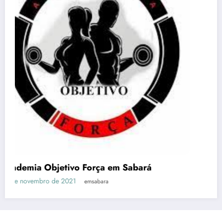
Acqua Gin Academia – EM Sabará
27 de abril de 2021
emsabara
Em Sabará
Notícias
História de Sabará – MG
Pontos Turísticos – EM Sabará
Vagas
Horários Ônibus
Contato
Site Otimizado por:
Agência Digital HGX Criação de Site BH
Criação
de Landing Pages
e
Marketing Digital