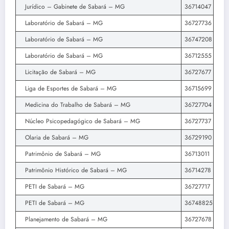
Jurídico – Gabinete de Sabará – MG
36714047
Laboratório de Sabará – MG
36727736
Laboratório de Sabará – MG
36747208
Laboratório de Sabará – MG
36712555
Licitação de Sabará – MG
36727677
Liga de Esportes de Sabará – MG
36715699
Medicina do Trabalho de Sabará – MG
36727704
Núcleo Psicopedagógico de Sabará – MG
36727737
Olaria de Sabará – MG
36729190
Patrimônio de Sabará – MG
36713011
Patrimônio Histórico de Sabará – MG
36714278
PETI de Sabará – MG
36727717
PETI de Sabará – MG
36748825
Planejamento de Sabará – MG
36727678