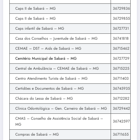
Caps II de Sabará – MG
36729836
Caps II de Sabará – MG
36729855
Caps infantil de Sabará – MG
36727731
Casa dos Conselhos – Juventude de Sabará – MG
36741818
CEMAE – DST – Aids de Sabará – MG
36715462
Cemitério Municipal de Sabará – MG
36727729
Central de Ambulância – CEMAE de Sabará – MG
36715225
Centro Atendimento Turista de Sabará – MG
36711403
Certidões e Documentos de Sabará – MG
36745935
Chácara do Lessa de Sabará – MG
36712282
Clinica Odontológica – Gen. Carneiro de Sabará – MG
36729442
CMAS – Conselho de Assistência Social de Sabará –
36742597
MG
Compras de Sabará – MG
36711655