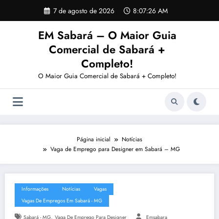
Pular
7 de agosto de 2026
8:07:27 AM
para
o
EM Sabará – O Maior Guia
conteúdo
Comercial de Sabará +
Completo!
O Maior Guia Comercial de Sabará + Completo!
Página inicial
Notícias
Vaga de Emprego para Designer em Sabará – MG
Informações
Notícias
Vagas
Vagas De Empregos Em Sabará - MG
,
Sabará - MG
Vaga De Emprego Para Designer
Emsabara