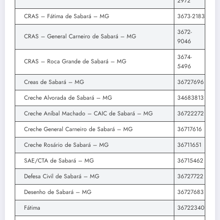
2972
CRAS – Fátima de Sabará – MG
3673-2183
3672-
CRAS – General Carneiro de Sabará – MG
9046
3674-
CRAS – Roca Grande de Sabará – MG
5496
Creas de Sabará – MG
36727696
Creche Alvorada de Sabará – MG
34683813
Creche Aníbal Machado – CAIC de Sabará – MG
36722272
Creche General Carneiro de Sabará – MG
36717616
Creche Rosário de Sabará – MG
36711651
SAE/CTA de Sabará – MG
36715462
Defesa Civil de Sabará – MG
36727722
Desenho de Sabará – MG
36727683
Fátima
36722340