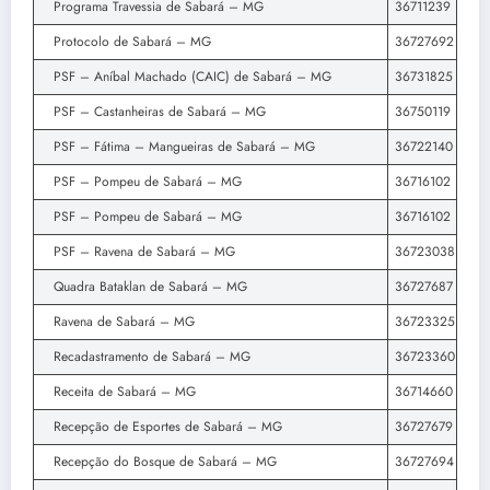
Programa Travessia de Sabará – MG
36711239
Protocolo de Sabará – MG
36727692
PSF – Aníbal Machado (CAIC) de Sabará – MG
36731825
PSF – Castanheiras de Sabará – MG
36750119
PSF – Fátima – Mangueiras de Sabará – MG
36722140
PSF – Pompeu de Sabará – MG
36716102
PSF – Pompeu de Sabará – MG
36716102
PSF – Ravena de Sabará – MG
36723038
Quadra Bataklan de Sabará – MG
36727687
Ravena de Sabará – MG
36723325
Recadastramento de Sabará – MG
36723360
Receita de Sabará – MG
36714660
Recepção de Esportes de Sabará – MG
36727679
Recepção do Bosque de Sabará – MG
36727694