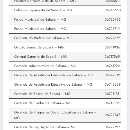
Fisioterapia Nova Vista de Sabará – MG
34885812
Folha de Pagamento de Sabará – MG
36745650
Fundo Municipal de Sabará – MG
36726766
Fundo Municipal de Sabará – MG
36727710
Gabinete do Prefeito de Sabará – MG
36727672
Galpão Semed de Sabará – MG
36741936
General Carneiro de Sabará – MG
36717569
Gerencia Administrativa de Sabará – MG
36741722
Gerencia de Assistência Educando de Sabará – MG
36742812
Gerencia de Assistência Educativa de Sabará – MG
36742669
Gerencia de Ensino de Sabará – MG
36721173
Gerencia de Fundos de Sabará – MG
36711806
Gerencia de Programas Sócio Educativas de Sabará –
36727747
MG
Gerencia de Regulação de Sabará – MG
36727727