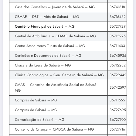
Casa dos Conselhos – Juventude de Sabará – MG
36741818
CEMAE – DST – Aids de Sabará – MG
36715462
Cemitério Municipal de Sabará – MG
36727729
Central de Ambulância – CEMAE de Sabará – MG
36715225
Centro Atendimento Turista de Sabará – MG
36711403
Certidões e Documentos de Sabará – MG
36745935
Chácara do Lessa de Sabará – MG
36712282
Clinica Odontológica – Gen. Carneiro de Sabará – MG
36729442
CMAS – Conselho de Assistência Social de Sabará –
36742597
MG
Compras de Sabará – MG
36711655
Compras de Sabará – MG
36727695
Comunicação de Sabará – MG
36727700
Conselho da Criança – CMDCA de Sabará – MG
36727716