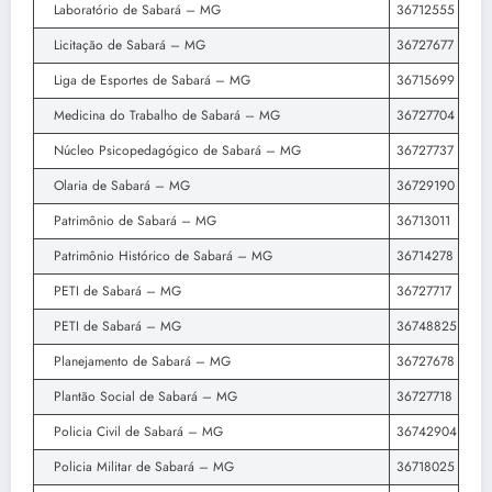
Laboratório de Sabará – MG
36712555
Licitação de Sabará – MG
36727677
Liga de Esportes de Sabará – MG
36715699
Medicina do Trabalho de Sabará – MG
36727704
Núcleo Psicopedagógico de Sabará – MG
36727737
Olaria de Sabará – MG
36729190
Patrimônio de Sabará – MG
36713011
Patrimônio Histórico de Sabará – MG
36714278
PETI de Sabará – MG
36727717
PETI de Sabará – MG
36748825
Planejamento de Sabará – MG
36727678
Plantão Social de Sabará – MG
36727718
Policia Civil de Sabará – MG
36742904
Policia Militar de Sabará – MG
36718025