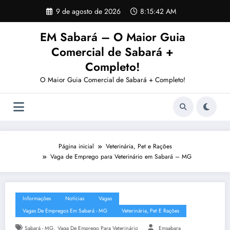
Pular
9 de agosto de 2026
8:15:43 AM
para
o
EM Sabará – O Maior Guia
conteúdo
Comercial de Sabará +
Completo!
O Maior Guia Comercial de Sabará + Completo!
Página inicial
Veterinária, Pet e Rações
Vaga de Emprego para Veterinário em Sabará – MG
Informações
Notícias
Vagas
Vagas De Empregos Em Sabará - MG
Veterinária, Pet E Rações
,
Sabará - MG
Vaga De Emprego Para Veterinário
Emsabara