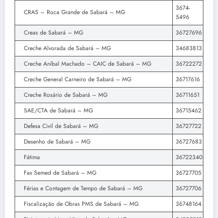
3674-
CRAS – Roca Grande de Sabará – MG
5496
Creas de Sabará – MG
36727696
Creche Alvorada de Sabará – MG
34683813
Creche Aníbal Machado – CAIC de Sabará – MG
36722272
Creche General Carneiro de Sabará – MG
36717616
Creche Rosário de Sabará – MG
36711651
SAE/CTA de Sabará – MG
36715462
Defesa Civil de Sabará – MG
36727722
Desenho de Sabará – MG
36727683
Fátima
36722340
Fax Semed de Sabará – MG
36727705
Férias e Contagem de Tempo de Sabará – MG
36727706
Fiscalização de Obras PMS de Sabará – MG
36748164