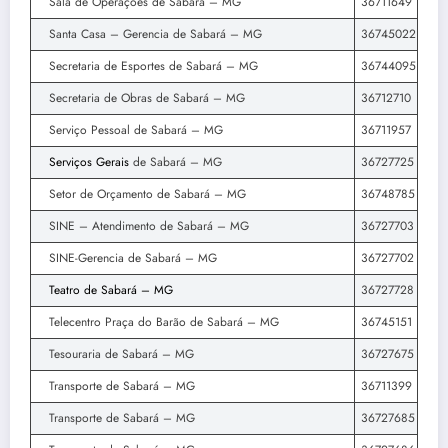
Sala de Operações de Sabará – MG
36711649
Santa Casa – Gerencia de Sabará – MG
36745022
Secretaria de Esportes de Sabará – MG
36744095
Secretaria de Obras de Sabará – MG
36712710
Serviço Pessoal de Sabará – MG
36711957
Serviços Gerais
de Sabará – MG
36727725
Setor de Orçamento de Sabará – MG
36748785
SINE – Atendimento de Sabará – MG
36727703
SINE-Gerencia de Sabará – MG
36727702
Teatro de Sabará – MG
36727728
Telecentro Praça do Barão de Sabará – MG
36745151
Tesouraria de Sabará – MG
36727675
Transporte de Sabará – MG
36711399
Transporte de Sabará – MG
36727685